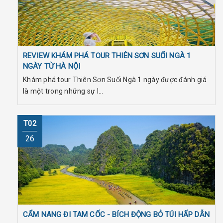
REVIEW KHÁM PHÁ TOUR THIÊN SƠN SUỐI NGÀ 1
NGÀY TỪ HÀ NỘI
Khám phá tour Thiên Sơn Suối Ngà 1 ngày được đánh giá
là một trong những sự l...
T02
26
CẨM NANG ĐI TAM CỐC - BÍCH ĐỘNG BỎ TÚI HẤP DẪN