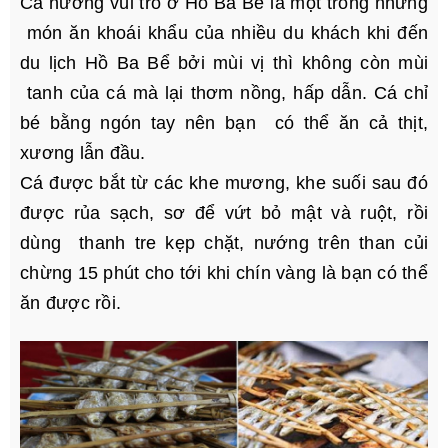
Cá nướng vùi tro ở Hồ Ba Bể là một trong những
món ăn khoái khẩu của nhiều du khách khi đến
du lịch Hồ Ba Bể bởi mùi vị thì không còn mùi
tanh của cá mà lại thơm nồng, hấp dẫn. Cá chỉ
bé bằng ngón tay nên bạn có thể ăn cả thịt,
xương lẫn đầu.
Cá được bắt từ các khe mương, khe suối sau đó
được rủa sạch, sơ để vứt bỏ mật và ruột, rồi
dùng thanh tre kẹp chặt, nướng trên than củi
chừng 15 phút cho tới khi chín vàng là bạn có thể
ăn được rồi.