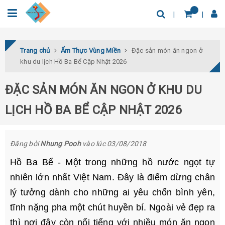
0932.04.03.78
Tìm thêm địa điểm
Trang chủ
Ẩm Thực Vùng Miền
Đặc sản món ăn ngon ở
khu du lịch Hồ Ba Bể Cập Nhật 2026
ĐẶC SẢN MÓN ĂN NGON Ở KHU DU
LỊCH HỒ BA BỂ CẬP NHẬT 2026
Đăng bởi
Nhung Pooh
vào lúc 03/08/2018
Hồ Ba Bể - Một trong những hồ nước ngọt tự
nhiên lớn nhất Việt Nam. Đây là điểm dừng chân
lý tưởng dành cho những ai yêu chốn bình yên,
tĩnh nặng pha một chút huyền bí. Ngoài vẻ đẹp ra
thì nơi đây còn nổi tiếng với nhiều món ăn ngon