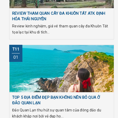
REVIEW THAM QUAN CÂY ĐA KHUÔN TÁT ATK ĐỊNH
HÓA THÁI NGUYÊN
Review kinh nghiệm, giá vé tham quan cây đa Khuôn Tát
tọa lạc tại khu di tích...
T11
01
TOP 5 ĐỊA ĐIỂM ĐẸP BẠN KHÔNG NÊN BỎ QUA Ở
ĐẢO QUAN LẠN
Đảo Quan Lạn thu hút sự quan tâm của đông đảo du
khách khắp nơi bởi vẻ đẹp ho...