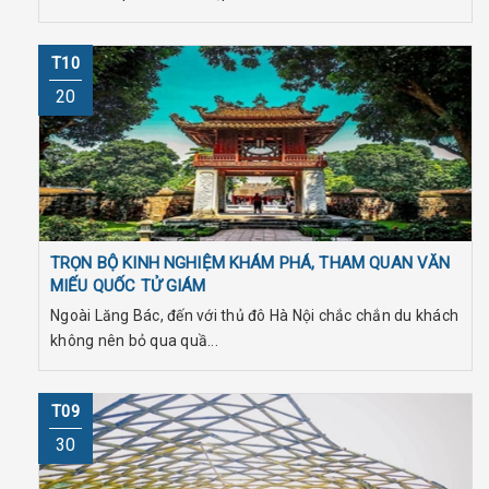
T10
20
TRỌN BỘ KINH NGHIỆM KHÁM PHÁ, THAM QUAN VĂN
MIẾU QUỐC TỬ GIÁM
Ngoài Lăng Bác, đến với thủ đô Hà Nội chắc chắn du khách
không nên bỏ qua quầ...
T09
30