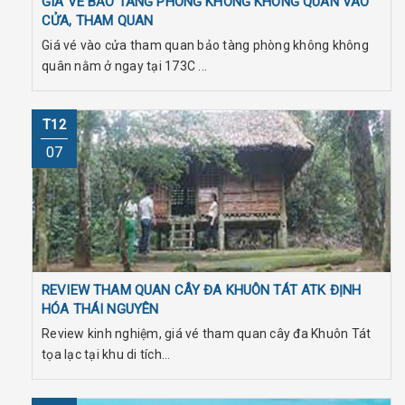
GIÁ VÉ BẢO TÀNG PHÒNG KHÔNG KHÔNG QUÂN VÀO
CỬA, THAM QUAN
Giá vé vào cửa tham quan bảo tàng phòng không không
quân nằm ở ngay tại 173C ...
T12
07
REVIEW THAM QUAN CÂY ĐA KHUÔN TÁT ATK ĐỊNH
HÓA THÁI NGUYÊN
Review kinh nghiệm, giá vé tham quan cây đa Khuôn Tát
tọa lạc tại khu di tích...