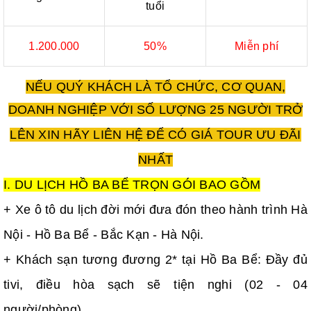
tuổi
1.200.000
50%
Miễn phí
NẾU QUÝ KHÁCH LÀ TỔ CHỨC, CƠ QUAN,
DOANH NGHIỆP VỚI SỐ
LƯỢNG 25 NGƯỜI TRỞ
LÊN XIN HÃY LIÊN HỆ ĐỂ CÓ GIÁ TOUR ƯU ĐÃI
NHẤT
I. DU LỊCH HỒ BA BỂ TRỌN GÓI BAO GỒM
+ Xe ô tô du lịch đời mới đưa đón theo hành trình Hà
Nội - Hồ Ba Bể - Bắc Kạn - Hà Nội.
+ Khách sạn tương đương 2* tại Hồ Ba Bể: Đầy đủ
tivi, điều hòa sạch sẽ tiện nghi (02 - 04
người/phòng).