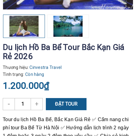
Du lịch Hồ Ba Bể Tour Bắc Kạn Giá
Rẻ 2026
Thương hiệu:
Cinvestra Travel
Tình trạng:
Còn hàng
1.200.000₫
-
+
ĐẶT TOUR
Tour du lịch Hồ Ba Bể, Bắc Kạn Giá Rẻ ✅ Cẩm nang chi
phí tour Ba Bể Từ Hà Nội ✅ Hướng dẫn lịch trình 2 ngày
1 đêm hoặc 3 ngày 2 đêm theo yêu cầu ✅ Chia sẻ kinh