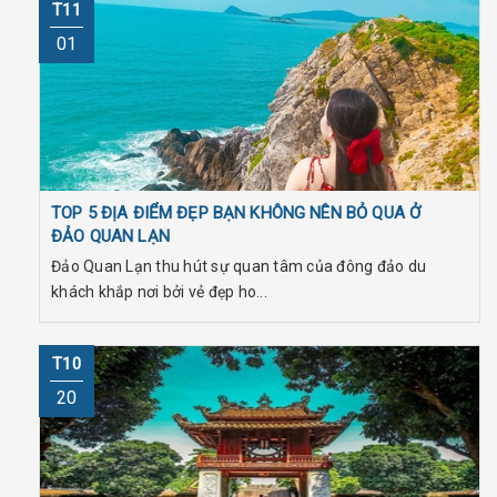
T11
01
TOP 5 ĐỊA ĐIỂM ĐẸP BẠN KHÔNG NÊN BỎ QUA Ở
ĐẢO QUAN LẠN
Đảo Quan Lạn thu hút sự quan tâm của đông đảo du
khách khắp nơi bởi vẻ đẹp ho...
T10
20