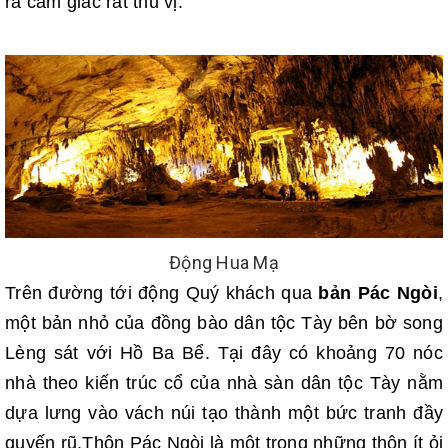
ra cảm giác rất thú vị.
Động Hua Mạ
Trên đường tới động Quý khách qua
bản Pác Ngòi
,
một bản nhỏ của đồng bào dân tộc Tày bên bờ song
Lèng sát với Hồ Ba Bể. Tại đây có khoảng 70 nóc
nhà theo kiến trúc cổ của nhà sàn dân tộc Tày nằm
dựa lưng vào vách núi tạo thành một bức tranh đầy
quyến rũ.Thôn Pác Ngòi là một trong những thôn ít ỏi