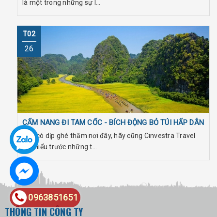
là một trong những sự l...
T02
26
CẨM NANG ĐI TAM CỐC - BÍCH ĐỘNG BỎ TÚI HẤP DẪN
Bạn có dịp ghé thăm nơi đây, hãy cũng Cinvestra Travel
tìm hiểu trước những t...
0963851651
THÔNG TIN CÔNG TY