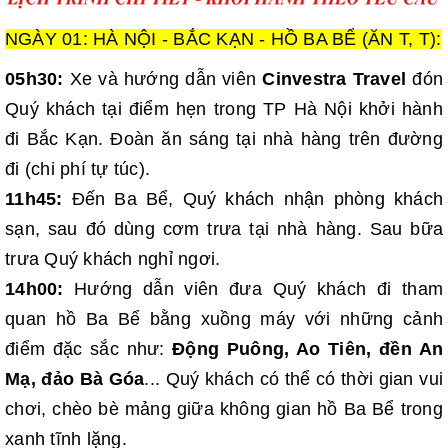
NGÀY 01: HÀ NỘI - BẮC KẠN - HỒ BA BỂ (ĂN T, T):
05h30:
Xe và hướng dẫn viên
Cinvestra Travel
đón
Quý khách tại điểm hẹn trong TP Hà Nội khởi hành
đi Bắc Kạn. Đoàn ăn sáng tại nhà hàng trên đường
đi (chi phí tự túc).
11h45:
Đến Ba Bể, Quý khách nhận phòng khách
sạn, sau đó dùng cơm trưa tại nhà hàng. Sau bữa
trưa Quý khách nghỉ ngơi.
14h00:
Hướng dẫn viên đưa Quý khách đi tham
quan hồ Ba Bể
bằng xuồng máy với những cảnh
điểm đặc sắc như:
Động Puông, Ao Tiên, đền An
Mạ, đảo Bà Góa
... Quý khách có thể có thời gian vui
chơi, chèo bè mảng giữa không gian hồ Ba Bể trong
xanh tĩnh lặng.