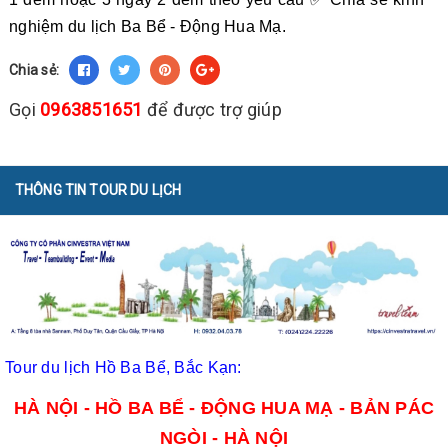
nghiệm du lịch Ba Bể - Động Hua Mạ.
Chia sẻ:
Gọi
0963851651
để được trợ giúp
THÔNG TIN TOUR DU LỊCH
Tour du lịch Hồ Ba Bể, Bắc Kạn:
HÀ NỘI - HỒ BA BỂ - ĐỘNG HUA MẠ - BẢN PÁC
NGÒI - HÀ NỘI