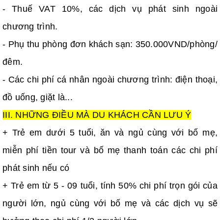
- Thuế VAT 10%, các dịch vụ phát sinh ngoài
chương trình.
- Phụ thu phòng đơn khách sạn: 350.000VND/phòng/
đêm.
- Các chi phí cá nhân ngoài chương trình: điện thoại,
đồ uống, giặt là...
III. NHỮNG ĐIỀU MÀ DU KHÁCH CẦN LƯU Ý
+ Trẻ em dưới 5 tuổi, ăn và ngủ cùng với bố mẹ,
miễn phí tiền tour và bố mẹ thanh toán các chi phí
phát sinh nếu có
+ Trẻ em từ 5 - 09 tuổi, tính 50% chi phí trọn gói của
người lớn, ngủ cùng với bố mẹ và các dịch vụ sẽ