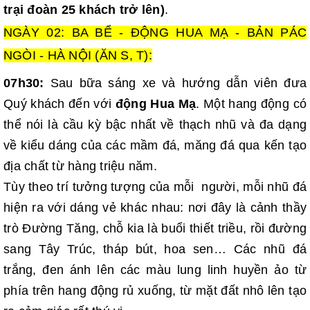
trại đoàn 25 khách trở lên)
.
NGÀY 02: BA BỂ - ĐỘNG HUA MẠ - BẢN PÁC
NGÒI - HÀ NỘI (ĂN S, T):
07h30:
Sau bữa sáng xe và hướng dẫn viên đưa
Quý khách đến với
động Hua Mạ
. Một hang động có
thể nói là cầu kỳ bậc nhất về thạch nhũ và đa dạng
về kiểu dáng của các mầm đá, măng đá qua kến tạo
địa chất từ hàng triệu năm.
Tùy theo trí tưởng tượng của mỗi người, mỗi nhũ đá
hiện ra với dáng vẻ khác nhau: nơi đây là cảnh thầy
trò Đường Tăng, chỗ kia là buổi thiết triều, rồi đường
sang Tây Trúc, tháp bút, hoa sen… Các nhũ đá
trắng, đen ánh lên các màu lung linh huyền ảo từ
phía trên hang động rủ xuống, từ mặt đất nhô lên tạo