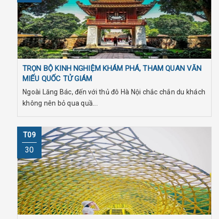
TRỌN BỘ KINH NGHIỆM KHÁM PHÁ, THAM QUAN VĂN
MIẾU QUỐC TỬ GIÁM
Ngoài Lăng Bác, đến với thủ đô Hà Nội chắc chắn du khách
không nên bỏ qua quầ...
T09
30