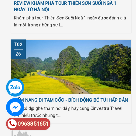
REVIEW KHÁM PHÁ TOUR THIÊN SƠN SUỐI NGÀ 1
NGÀY TỪ HÀ NỘI
Khám phá tour Thiên Sơn Suối Ngà 1 ngày được đánh giá
là một trong những sự l...
T02
26
CẨM NANG ĐI TAM CỐC - BÍCH ĐỘNG BỎ TÚI HẤP DẪN
Bạn có dịp ghé thăm nơi đây, hãy cũng Cinvestra Travel
tìm hiểu trước những t...
0963851651