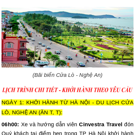
(Bãi biển Cửa Lò - Nghệ An)
NGÀY 1: KHỞI HÀNH TỪ HÀ NỘI - DU LỊCH CỬA
LÒ, NGHỆ AN (ĂN T, T):
06h00:
Xe và hướng dẫn viên
Cinvestra Travel
đón
Quý khách tại điểm hẹn trong TP Hà Nội khởi hành