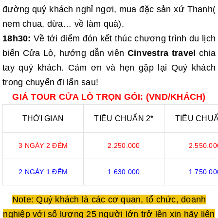
đường quý khách nghỉ ngơi, mua đặc sản xứ Thanh(
nem chua, dừa… về làm quà).
18h30:
Về tới điểm đón kết thúc chương trình du lịch
biển Cửa Lò, hướng dẫn viên
Cinvestra travel
chia
tay quý khách.
Cảm ơn và hẹn gặp lại Quý khách
trong chuyến đi lấn sau!
GIÁ TOUR CỬA LÒ TRỌN GÓI: (VND/KHÁCH)
THỜI GIAN
TIÊU CHUẨN 2*
TIÊU CHUẨ
3 NGÀY 2 ĐÊM
2.250.000
2.550.00
2 NGÀY 1 ĐÊM
1.630.000
1.750.00
Note: Quý khách là các cơ quan, tổ chức, doanh
nghiệp với số lượng 25 người lớn trở lên xin hãy liên