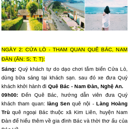
NGÀY 2: CỬA LÒ - THAM QUAN QUÊ BÁC, NAM
ĐÀN (ĂN: S; T; T):
Sáng:
Quý khách tự do dạo chơi tắm biển Cửa Lò,
dùng bữa sáng tại khách sạn. sau đó xe đưa
Quý
khách khởi hành đi
Quê Bác - Nam Đàn, Nghệ An.
09h00:
Đến Quê Bác, hướng dẫn viên đưa Quý
khách tham quan:
làng Sen
quê nội -
Làng Hoàng
Trù
quê ngoại Bác thuộc xã Kim Liên, huyện Nam
Đàn để hiểu thêm về gia đình Bác và thời thơ ấu của