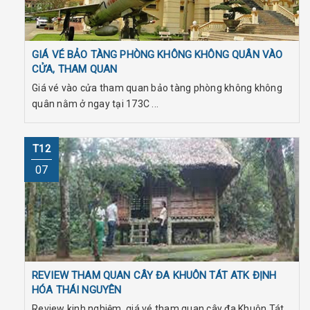
GIÁ VÉ BẢO TÀNG PHÒNG KHÔNG KHÔNG QUÂN VÀO
CỬA, THAM QUAN
Giá vé vào cửa tham quan bảo tàng phòng không không
quân nằm ở ngay tại 173C ...
T12
07
REVIEW THAM QUAN CÂY ĐA KHUÔN TÁT ATK ĐỊNH
HÓA THÁI NGUYÊN
Review kinh nghiệm, giá vé tham quan cây đa Khuôn Tát