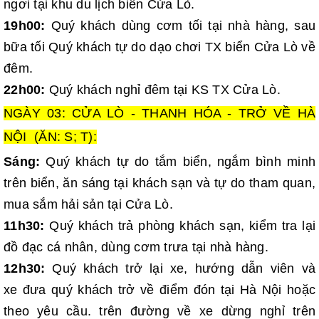
ngơi tại khu du lịch biển Cửa Lò.
19h00:
Quý khách dùng cơm tối tại nhà hàng, sau
bữa tối Quý khách tự do dạo chơi TX biển Cửa Lò về
đêm.
22h00:
Quý khách nghỉ đêm tại KS TX Cửa Lò.
NGÀY 03: CỬA LÒ - THANH HÓA - TRỞ VỀ HÀ
NỘI (ĂN: S; T):
Sáng:
Quý khách tự do tắm biển, ngắm bình minh
trên biển, ăn sáng tại khách sạn và tự do tham quan,
mua sắm hải sản tại Cửa Lò.
11h30:
Quý khách trả phòng khách sạn, kiểm tra lại
đồ đạc cá nhân, dùng cơm trưa tại nhà hàng.
12h30:
Quý khách trở lại xe,
hướng dẫn viên và
xe đưa quý khách trở về điểm đón tại Hà Nội hoặc
theo yêu cầu. trên đường về xe dừng nghỉ trên