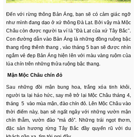
Đến với rừng thông Bản Áng, bạn sẽ có cảm giác ngỡ
như mình đang dạo ở xứ thông Đà Lạt. Bởi vậy mà Mộc
Châu còn được người ta ví là "Đà Lạt của xứ Tây Bắc".
Con đường dẫn vào Bản Áng là những đồng ruộng bậc
thang rộng thênh thang , vào tháng 5 bạn sẽ được nhìn
ngắm vẻ đẹp Bản Áng hiện lên với màu vàng ruộm của
lúa chín trên những thửa ruộng bậc thang.
Mận Mộc Châu chín đỏ
Sau những đồi mận bung hoa, trắng xóa tinh khôi,
người ta lại háo hức, say mê trở lại Mộc Châu tháng 4,
tháng 5 vào mùa mận, đào chín đỏ. Lên Mộc Châu vào
thời điểm này, bạn sẽ ngất ngây với những vườn mận
chín thẫm, vườn đào “má đỏ”. Những trái ngọt thơm,
đặc sản hương rừng Tây Bắc đầy quyến rũ với du
khách gần xa, tìm tới nơi đây.