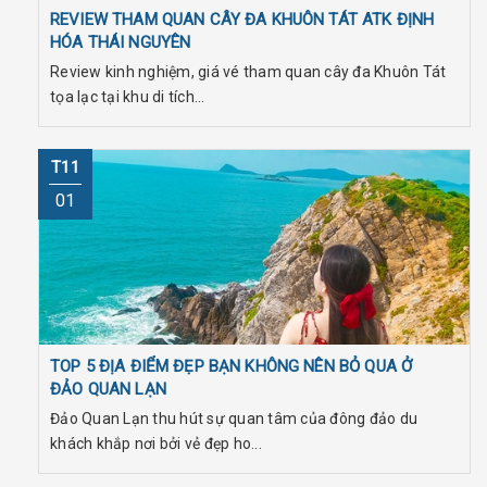
REVIEW THAM QUAN CÂY ĐA KHUÔN TÁT ATK ĐỊNH
HÓA THÁI NGUYÊN
Review kinh nghiệm, giá vé tham quan cây đa Khuôn Tát
tọa lạc tại khu di tích...
T11
01
TOP 5 ĐỊA ĐIỂM ĐẸP BẠN KHÔNG NÊN BỎ QUA Ở
ĐẢO QUAN LẠN
Đảo Quan Lạn thu hút sự quan tâm của đông đảo du
khách khắp nơi bởi vẻ đẹp ho...