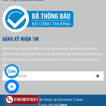
ĐĂNG KÝ NHẬN TIN
Mỗi tháng chúng tôi đều có những đợt giảm giá dịch vụ và sản
phẩm nhằm chi ân khách hàng. Để có thể cập nhật kịp thời những
đợt giảm giá này, vui lòng nhập địa chỉ email của bạn vào ô dưới
đây.
0963851651
© Bản quyền thuộc về Cinvestra Travel
Cung cấp bởi
Sapo