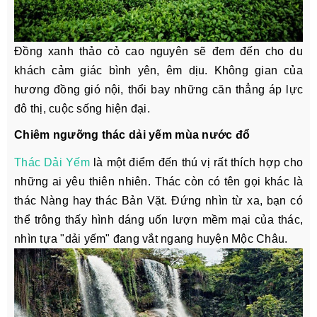
Đồng xanh thảo cỏ cao nguyên sẽ đem đến cho du
khách cảm giác bình yên, êm dịu. Không gian của
hương đồng gió nội, thổi bay những căn thẳng áp lực
đô thị, cuộc sống hiện đại.
Chiêm ngưỡng thác dải yếm mùa nước đổ
Thác Dải Yếm
là một điểm đến thú vị rất thích hợp cho
những ai yêu thiên nhiên. Thác còn có tên gọi khác là
thác Nàng hay thác Bản Vặt. Đứng nhìn từ xa, bạn có
thể trông thấy hình dáng uốn lượn mềm mại của thác,
nhìn tựa "dải yếm" đang vắt ngang huyện Mộc Châu.