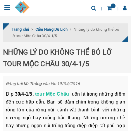
0932.04.03.78
Tìm thêm địa điểm
Trang chủ
Cẩm Nang Du Lịch
Những lý do không thể bỏ
lỡ tour Mộc Châu 30/4-1/5
NHỮNG LÝ DO KHÔNG THỂ BỎ LỠ
TOUR MỘC CHÂU 30/4-1/5
Đăng bởi
Mr Thắng
vào lúc 19/04/2016
Dịp
30/4-1/5,
tour Mộc Châu
luôn là trong những điểm
đến cực hấp dẫn. Bạn sẽ đắm chìm trong không gian
rộng lớn của rừng núi, cảnh vật thanh bình với những
nương ngô hay ruộng bậc thang. Những nương chè
hay những ngọn núi trùng trùng điệp điệp rất phù hợp