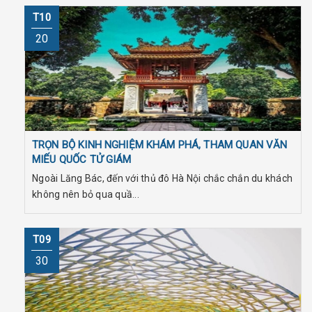
T10
20
TRỌN BỘ KINH NGHIỆM KHÁM PHÁ, THAM QUAN VĂN
MIẾU QUỐC TỬ GIÁM
Ngoài Lăng Bác, đến với thủ đô Hà Nội chắc chắn du khách
không nên bỏ qua quầ...
T09
30