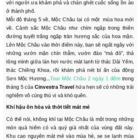
với người ưa khám phá và chán ghét cuộc sống ồn ào
ở thành phố.
Mỗi độ tháng 5 về, Mộc Châu lại có một mùa hoa mới
về. Cảnh sắc Mộc Châu như chìm ngập trong thiên
đường tuyết trắng ngập tràn hương sắc của hoa mận.
Lên Mộc Châu vào thời điểm này, bạn sẽ ngất ngây với
những vườn mận chín thẫm, vườn đào “má đỏ”, thả
lỏng mình giữa làn hơi nước mát lạnh từ thác Dải Yếm,
thác Chiềng Khoa, rồi khám phá nét bí ẩn của động
Sơn Mộc Hương...
Tour Mộc Châu 2 ngày 1 đêm
trong
tháng 5 của
Cinvestra Travel
hứa hẹn sẽ có những trải
nghiệm vô cùng thú vị và khó quên.
Khí hậu ôn hòa và thời tiết mát mẻ
Có thể nói, không khí tại Mộc Châu là một trong những
món quà hiếm có và quý giá nhất của vùng đất này.
Khu cao nguyên mát mẻ vào mùa hè, se se lạnh mùa