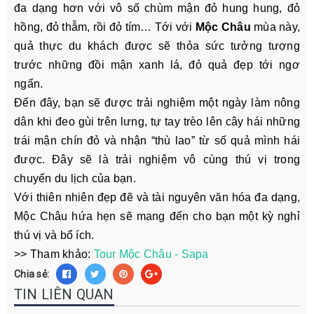
đa dạng hơn với vô số chùm mận đỏ hung hung, đỏ
hồng, đỏ thẫm, rồi đỏ tím… Tới với
Mộc Châu
mùa này,
quả thực du khách được sẽ thỏa sức tưởng tượng
trước những đồi mận xanh lá, đỏ quả đẹp tới ngơ
ngẩn.
Đến đây, bạn sẽ được trải nghiệm một ngày làm nông
dân khi đeo gùi trên lưng, tự tay trèo lên cây hái những
trái mận chín đỏ và nhận “thù lao” từ số quả mình hái
được. Đây sẽ là trải nghiệm vô cùng thú vị trong
chuyến du lịch của bạn.
Với thiên nhiên đẹp đẽ và tài nguyên văn hóa đa dạng,
Mộc Châu hứa hẹn sẽ mang đến cho bạn một kỳ nghỉ
thú vị và bổ ích.
>> Tham khảo:
Tour Mộc Châu - Sapa
Chia sẻ:
TIN LIÊN QUAN