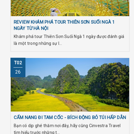
REVIEW KHÁM PHÁ TOUR THIÊN SƠN SUỐI NGÀ 1
NGÀY TỪ HÀ NỘI
Khám phá tour Thiên Sơn Suối Ngà 1 ngày được đánh giá
là một trong những sự l...
T02
26
CẨM NANG ĐI TAM CỐC - BÍCH ĐỘNG BỎ TÚI HẤP DẪN
Bạn có dịp ghé thăm nơi đây, hãy cũng Cinvestra Travel
tìm hiểu trước những t...