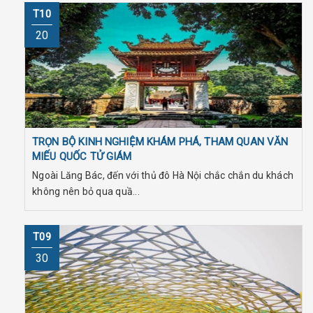
T10
20
TRỌN BỘ KINH NGHIỆM KHÁM PHÁ, THAM QUAN VĂN
MIẾU QUỐC TỬ GIÁM
Ngoài Lăng Bác, đến với thủ đô Hà Nội chắc chắn du khách
không nên bỏ qua quầ...
T09
30