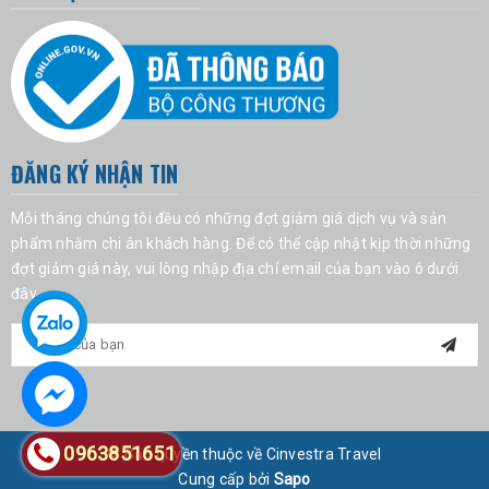
ĐĂNG KÝ NHẬN TIN
Mỗi tháng chúng tôi đều có những đợt giảm giá dịch vụ và sản
phẩm nhằm chi ân khách hàng. Để có thể cập nhật kịp thời những
đợt giảm giá này, vui lòng nhập địa chỉ email của bạn vào ô dưới
đây.
0963851651
© Bản quyền thuộc về Cinvestra Travel
Cung cấp bởi
Sapo