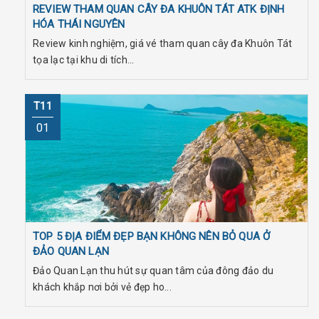
REVIEW THAM QUAN CÂY ĐA KHUÔN TÁT ATK ĐỊNH
HÓA THÁI NGUYÊN
Review kinh nghiệm, giá vé tham quan cây đa Khuôn Tát
tọa lạc tại khu di tích...
T11
01
TOP 5 ĐỊA ĐIỂM ĐẸP BẠN KHÔNG NÊN BỎ QUA Ở
ĐẢO QUAN LẠN
Đảo Quan Lạn thu hút sự quan tâm của đông đảo du
khách khắp nơi bởi vẻ đẹp ho...