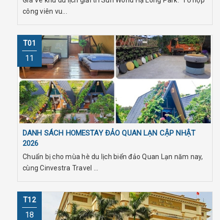
Giá Vé khu du lịch giải trí Sun World Hạ Long Park. Tổ hợp
công viên vu...
T01
11
DANH SÁCH HOMESTAY ĐẢO QUAN LẠN CẬP NHẬT
2026
Chuẩn bị cho mùa hè du lịch biển đảo Quan Lạn năm nay,
cùng Cinvestra Travel ...
T12
18