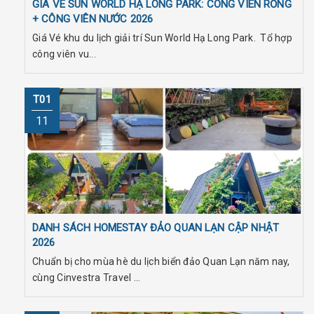
GIÁ VÉ SUN WORLD HẠ LONG PARK: CÔNG VIÊN RỒNG
+ CÔNG VIÊN NƯỚC 2026
Giá Vé khu du lịch giải trí Sun World Hạ Long Park. Tổ hợp
công viên vu...
T01
11
DANH SÁCH HOMESTAY ĐẢO QUAN LẠN CẬP NHẬT
2026
Chuẩn bị cho mùa hè du lịch biển đảo Quan Lạn năm nay,
cùng Cinvestra Travel ...