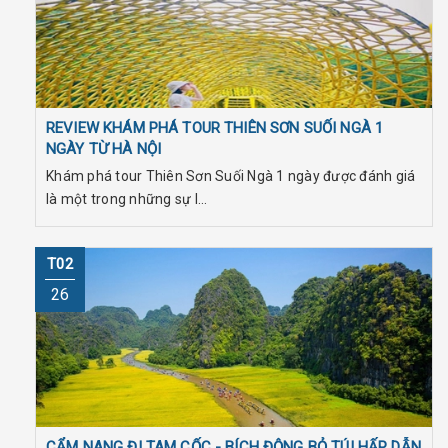
REVIEW KHÁM PHÁ TOUR THIÊN SƠN SUỐI NGÀ 1
NGÀY TỪ HÀ NỘI
Khám phá tour Thiên Sơn Suối Ngà 1 ngày được đánh giá
là một trong những sự l...
T02
26
CẨM NANG ĐI TAM CỐC - BÍCH ĐỘNG BỎ TÚI HẤP DẪN