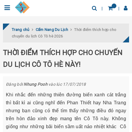
0932.04.03.78
Tìm thêm địa điểm
Trang chủ
Cẩm Nang Du Lịch
Thời điểm thích hợp cho
chuyến du lịch Cô Tô hè 2026
THỜI ĐIỂM THÍCH HỢP CHO CHUYẾN
DU LỊCH CÔ TÔ HÈ NÀY!
Đăng bởi
Nhung Pooh
vào lúc 17/07/2018
Khi nhắc đến những thiên đường biển xanh cát trắng
thì bất kì ai cũng nghĩ đến Phan Thiết hay Nha Trang
nhưng bạn cũng có thể tìm thấy những điều đó ngay
trên hòn đảo xinh đẹp mang tên Cô Tô này. Không
giống như những bãi biển sầm uất náo nhiệt khác Cô