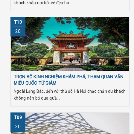
khách khắp nơi bởi vẻ đẹp ho...
T10
20
TRỌN BỘ KINH NGHIỆM KHÁM PHÁ, THAM QUAN VĂN
MIẾU QUỐC TỬ GIÁM
Ngoài Lăng Bác, đến với thủ đô Hà Nội chắc chắn du khách
không nên bỏ qua quầ...
T09
30