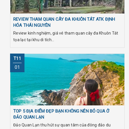
REVIEW THAM QUAN CÂY ĐA KHUÔN TÁT ATK ĐỊNH
HÓA THÁI NGUYÊN
Review kinh nghiệm, giá vé tham quan cây đa Khuôn Tát
tọa lạc tại khu di tích...
T11
01
TOP 5 ĐỊA ĐIỂM ĐẸP BẠN KHÔNG NÊN BỎ QUA Ở
ĐẢO QUAN LẠN
Đảo Quan Lạn thu hút sự quan tâm của đông đảo du