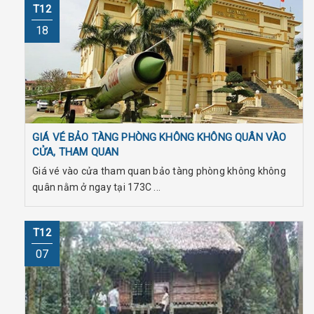
T12
18
GIÁ VÉ BẢO TÀNG PHÒNG KHÔNG KHÔNG QUÂN VÀO
CỬA, THAM QUAN
Giá vé vào cửa tham quan bảo tàng phòng không không
quân nằm ở ngay tại 173C ...
T12
07