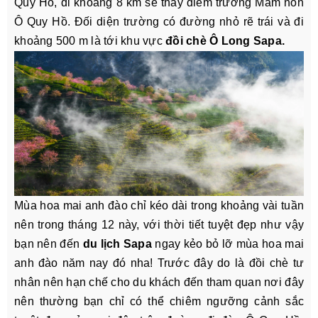
Quy Hồ, đi khoảng 8 km sẽ thấy điểm trường Mầm non
Ô Quy Hồ. Đối diện trường có đường nhỏ rẽ trái và đi
khoảng 500 m là tới khu vực
đồi chè Ô Long Sapa.
Mùa hoa mai anh đào chỉ kéo dài trong khoảng vài tuần
nên trong tháng 12 này, với thời tiết tuyệt đẹp như vậy
bạn nên đến
du lịch Sapa
ngay kẻo bỏ lỡ mùa hoa mai
anh đào năm nay đó nha! Trước đây do là đồi chè tư
nhân nên hạn chế cho du khách đến tham quan nơi đây
nên thường bạn chỉ có thể chiêm ngưỡng cảnh sắc