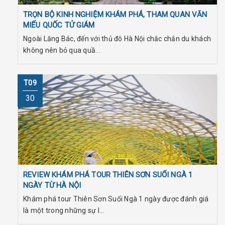
TRỌN BỘ KINH NGHIỆM KHÁM PHÁ, THAM QUAN VĂN
MIẾU QUỐC TỬ GIÁM
Ngoài Lăng Bác, đến với thủ đô Hà Nội chắc chắn du khách
không nên bỏ qua quầ...
T09
30
REVIEW KHÁM PHÁ TOUR THIÊN SƠN SUỐI NGÀ 1
NGÀY TỪ HÀ NỘI
Khám phá tour Thiên Sơn Suối Ngà 1 ngày được đánh giá
là một trong những sự l...