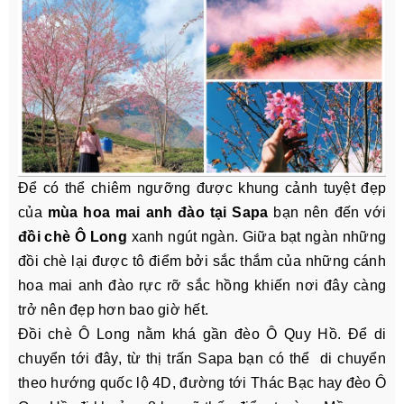
Để có thể chiêm ngưỡng được khung cảnh tuyệt đẹp
của
mùa hoa mai anh đào tại Sapa
bạn nên đến với
đồi chè Ô Long
xanh ngút ngàn. Giữa bạt ngàn những
đồi chè lại được tô điểm bởi sắc thắm của những cánh
hoa mai anh đào rực rỡ sắc hồng khiến nơi đây càng
trở nên đẹp hơn bao giờ hết.
Đồi chè Ô Long nằm khá gần đèo Ô Quy Hồ. Để di
chuyển tới đây, từ thị trấn Sapa bạn có thể di chuyển
theo hướng quốc lộ 4D, đường tới Thác Bạc hay đèo Ô