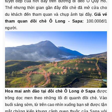
tuyệt đẹp của nơi đây trên đường đi đèo Ô Quy Hồ.
Thế nhưng thời gian gần đây đồi chè đã mở cửa cho
du khách đến tham quan và chụp ảnh tại đây.
Giá vé
tham quan đồi chè Ô Long - Sapa:
100.000đ/1
người.
Hoa mai anh đào tại đồi chè Ô Long ở Sapa
được
trồng dọc men theo những lối đi quanh đồi chè. Vào
buổi sáng sớm, từ trên cao nhìn xuống bạn sẽ được tận
mắt chứng kiến khung cảnh quen thuộc của Sapa với