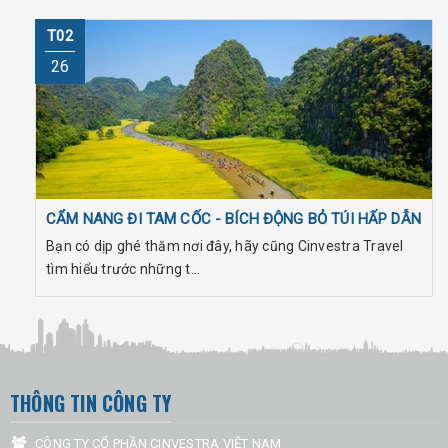
T02
26
CẨM NANG ĐI TAM CỐC - BÍCH ĐỘNG BỎ TÚI HẤP DẪN
Bạn có dịp ghé thăm nơi đây, hãy cũng Cinvestra Travel
tìm hiểu trước những t...
THÔNG TIN CÔNG TY
CÔNG TY CỔ PHẦN CINVESTRA VIỆT NAM