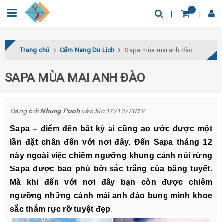
0932.04.03.78
Tìm thêm địa điểm
Trang chủ
Cẩm Nang Du Lịch
Sapa mùa mai anh đào
SAPA MÙA MAI ANH ĐÀO
Đăng bởi
Nhung Pooh
vào lúc 12/12/2019
Sapa – điểm đến bất kỳ ai cũng ao ước được một
lần đặt chân đến với nơi đây. Đến Sapa tháng 12
này ngoài việc chiêm ngưỡng khung cảnh núi rừng
Sapa được bao phủ bởi sắc trắng của băng tuyết.
Mà khi đến với nơi đây bạn còn được chiêm
ngưỡng những cánh mái anh đào bung mình khoe
sắc thắm rực rỡ tuyệt đẹp.