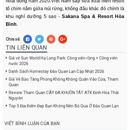
hoạt động năm 2020.Việt Nam sắp sửa xuất hiện resort
tổ chim nằm giữa núi rừng, không đâu khác đó chính là
khu nghỉ dưỡng 5 sao -
Sakana Spa & Resort Hòa
Bình
.
Chia sẻ:
TIN LIÊN QUAN
Giá vé Sun World Hạ Long Park: Công viên rồng + Công viên
nước 2026
Danh Sách Homestay Đảo Quan Lạn Cập Nhật 2026
Giá Vé Bảo Tàng Phòng Không Không Quân Vào Cửa, Tham
Quan
Review Tham Quan CÂY ĐA KHUÔN TÁT ATK Định Hóa Thái
Nguyên
Top 5 Địa Điểm Đẹp Bạn Không Nên Bỏ Qua Ở Đảo Quan Lạn
VIẾT BÌNH LUẬN CỦA BẠN: