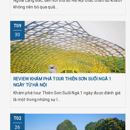
Ngoài Lăng Bác, đến với thủ đô Hà Nội chắc chắn du khách
không nên bỏ qua quầ...
T09
30
REVIEW KHÁM PHÁ TOUR THIÊN SƠN SUỐI NGÀ 1
NGÀY TỪ HÀ NỘI
Khám phá tour Thiên Sơn Suối Ngà 1 ngày được đánh giá
là một trong những sự l...
T02
26