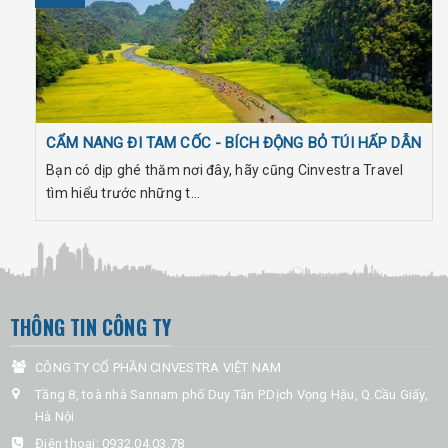
CẨM NANG ĐI TAM CỐC - BÍCH ĐỘNG BỎ TÚI HẤP DẪN
Bạn có dịp ghé thăm nơi đây, hãy cũng Cinvestra Travel
tìm hiểu trước những t...
THÔNG TIN CÔNG TY
CÔNG TY CỔ PHẦN CINVESTRA VIỆT NAM
Tầng 8, toà nhà Sannam phố Duy Tân P.Dịch Vọng Hậu, Q.Cầu Giấy,
Hà Nội
Điện thoại:
0932.04.03.78