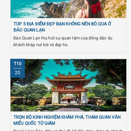
TOP 5 ĐỊA ĐIỂM ĐẸP BẠN KHÔNG NÊN BỎ QUA Ở
ĐẢO QUAN LẠN
Đảo Quan Lạn thu hút sự quan tâm của đông đảo du
khách khắp nơi bởi vẻ đẹp ho...
T10
20
TRỌN BỘ KINH NGHIỆM KHÁM PHÁ, THAM QUAN VĂN
MIẾU QUỐC TỬ GIÁM