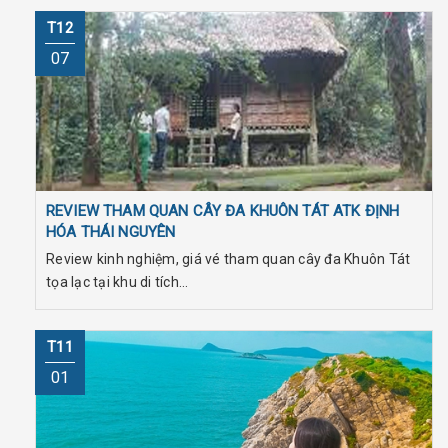
T12
07
REVIEW THAM QUAN CÂY ĐA KHUÔN TÁT ATK ĐỊNH
HÓA THÁI NGUYÊN
Review kinh nghiệm, giá vé tham quan cây đa Khuôn Tát
tọa lạc tại khu di tích...
T11
01