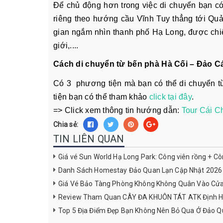
Để chủ động hơn trong việc di chuyển bạn có
riêng theo hướng cầu Vĩnh Tuy thẳng tới Qu
gian ngắm nhìn thanh phố Hạ Long, được chiê
giới,....
Cách di chuyển từ bến phà Hà Cối – Đảo C
Có 3 phương tiện mà bạn có thể di chuyển từ
tiện bạn có thể tham khảo
click tại đây
.
=> Click xem thông tin hướng dẫn:
Tour Cái C
Chia sẻ:
TIN LIÊN QUAN
Giá vé Sun World Hạ Long Park: Công viên rồng + C
Danh Sách Homestay Đảo Quan Lạn Cập Nhật 2026
Giá Vé Bảo Tàng Phòng Không Không Quân Vào Cử
Review Tham Quan CÂY ĐA KHUÔN TÁT ATK Định H
Top 5 Địa Điểm Đẹp Bạn Không Nên Bỏ Qua Ở Đảo Q