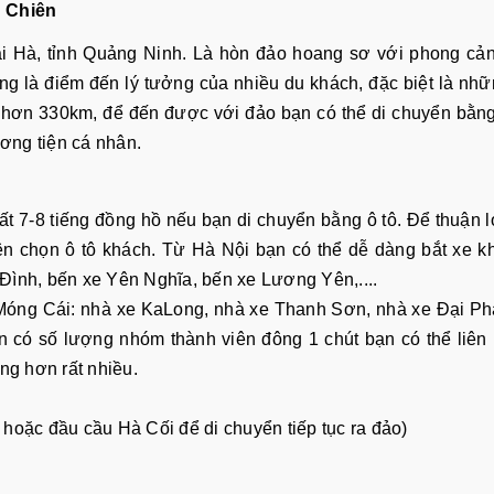
i Chiên
i Hà, tỉnh Quảng Ninh. Là hòn đảo hoang sơ với phong cả
đang là điểm đến lý tưởng của nhiều du khách, đặc biệt là nh
 hơn 330km, để đến được với đảo bạn có thể di chuyển bằn
ơng tiện cá nhân.
 7-8 tiếng đồng hồ nếu bạn di chuyển bằng ô tô. Để thuận l
n chọn ô tô khách. Từ Hà Nội bạn có thể dễ dàng bắt xe k
Đình, bến xe Yên Nghĩa, bến xe Lương Yên,....
Móng Cái: nhà xe KaLong, nhà xe Thanh Sơn, nhà xe Đại Ph
n có số lượng nhóm thành viên đông 1 chút bạn có thể liên 
̣ng hơn rất nhiều.
hoặc đầu cầu Hà Cối để di chuyển tiếp tục ra đảo)