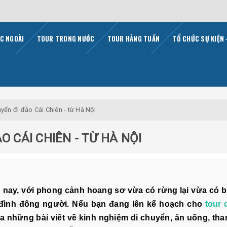
C NGOÀI
TOUR TRONG NƯỚC
TOUR HÀNG TUẦN
TỔ CHỨC SỰ KIỆN 
yển đi đảo Cái Chiên - từ Hà Nội
O CÁI CHIÊN - TỪ HÀ NỘI
n nay, với phong cảnh hoang sơ vừa có rừng lại vừa có bi
 đình đông người. Nếu bạn đang lên kế hoạch cho
tour
a những bài viết về kinh nghiệm di chuyển, ăn uống, tha