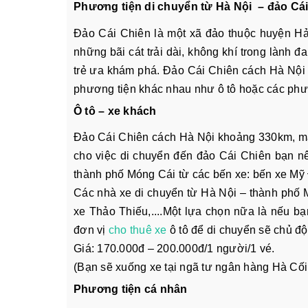
Phương tiện di chuyển từ Hà Nội – đảo Cá
Đảo Cái Chiên là một xã đảo thuộc huyện Hả
những bãi cát trải dài, không khí trong lành 
trẻ ưa khám phá. Đảo Cái Chiên cách Hà Nội
phương tiện khác nhau như ô tô hoặc các phư
Ô tô – xe khách
Đảo Cái Chiên cách Hà Nội khoảng 330km, mất
cho việc di chuyển đến đảo Cái Chiên bạn nê
thành phố Móng Cái từ các bến xe: bến xe Mỹ 
Các nhà xe di chuyển từ Hà Nội – thành phố 
xe Thảo Thiếu,....Một lựa chọn nữa là nếu bạ
đơn vị
cho thuê xe
ô tô
để di chuyển sẽ chủ đô
Giá: 170.000đ – 200.000đ/1 người/1 vé.
(Bạn sẽ xuống xe tại ngã tư ngân hàng Hà Cối 
Phương tiện cá nhân