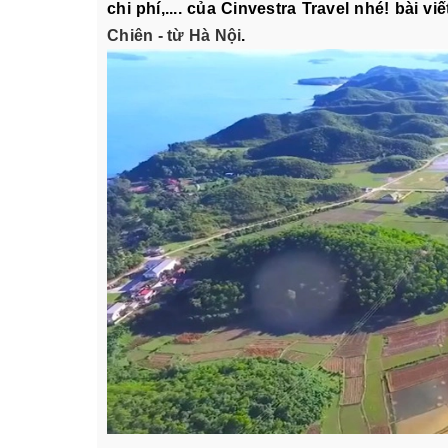
chi phí,.... của Cinvestra Travel nhé! bài 
Chiên - từ Hà Nội
.