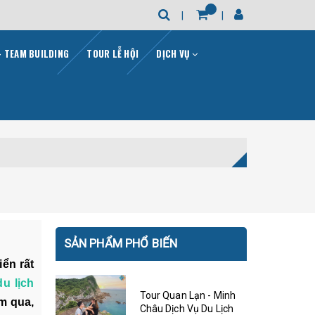
- TEAM BUILDING
TOUR LỄ HỘI
DỊCH VỤ
SẢN PHẨM PHỔ BIẾN
ển rất
du lịch
Tour Quan Lạn - Minh
m qua,
Châu Dịch Vụ Du Lịch