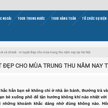
C NGOÀI
TOUR TRONG NƯỚC
TOUR HÀNG TUẦN
TỔ CHỨC SỰ KIỆN 
ơi và check - in tuyệt đẹp cho mùa trung thu năm nay tại Hà Nội
T ĐẸP CHO MÙA TRUNG THU NĂM NAY T
 Chắc hẳn bạn sẽ không chỉ ở nhà ăn bánh, thưởng trà v
bạn bè xuống phố để tận hưởng không khí náo nhiệt với 
lại những khoảnh khắc dáng nhớ đùng không nào. H