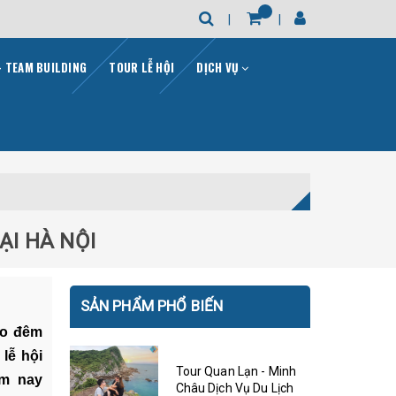
- TEAM BUILDING
TOUR LỄ HỘI
DỊCH VỤ
ẠI HÀ NỘI
SẢN PHẨM PHỔ BIẾN
ào đêm
lễ hội
Tour Quan Lạn - Minh
ôm nay
Châu Dịch Vụ Du Lịch