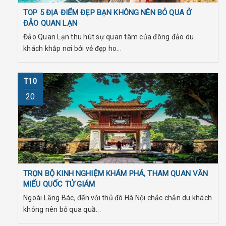
TOP 5 ĐỊA ĐIỂM ĐẸP BẠN KHÔNG NÊN BỎ QUA Ở
ĐẢO QUAN LẠN
Đảo Quan Lạn thu hút sự quan tâm của đông đảo du
khách khắp nơi bởi vẻ đẹp ho...
T10
20
TRỌN BỘ KINH NGHIỆM KHÁM PHÁ, THAM QUAN VĂN
MIẾU QUỐC TỬ GIÁM
Ngoài Lăng Bác, đến với thủ đô Hà Nội chắc chắn du khách
không nên bỏ qua quầ...