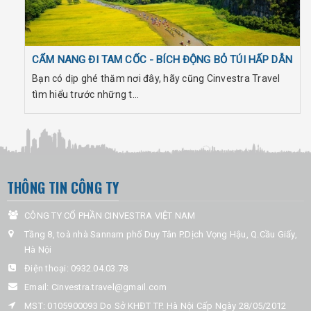
CẨM NANG ĐI TAM CỐC - BÍCH ĐỘNG BỎ TÚI HẤP DẪN
Bạn có dịp ghé thăm nơi đây, hãy cũng Cinvestra Travel
tìm hiểu trước những t...
THÔNG TIN CÔNG TY
CÔNG TY CỔ PHẦN CINVESTRA VIỆT NAM
Tầng 8, toà nhà Sannam phố Duy Tân P.Dịch Vọng Hậu, Q.Cầu Giấy,
Hà Nội
Điện thoại:
0932.04.03.78
Email:
Cinvestra.travel@gmail.com
MST: 0105900093 Do Sở KHĐT TP. Hà Nội Cấp Ngày 28/05/2012