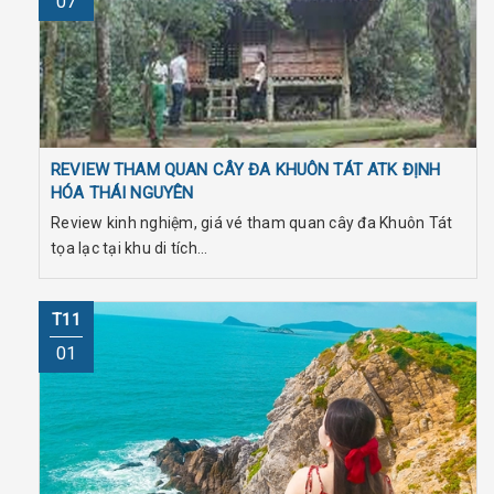
07
REVIEW THAM QUAN CÂY ĐA KHUÔN TÁT ATK ĐỊNH
HÓA THÁI NGUYÊN
Review kinh nghiệm, giá vé tham quan cây đa Khuôn Tát
tọa lạc tại khu di tích...
T11
01