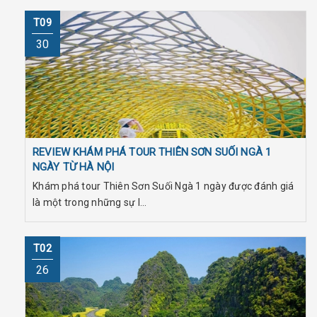
T09
30
REVIEW KHÁM PHÁ TOUR THIÊN SƠN SUỐI NGÀ 1
NGÀY TỪ HÀ NỘI
Khám phá tour Thiên Sơn Suối Ngà 1 ngày được đánh giá
là một trong những sự l...
T02
26