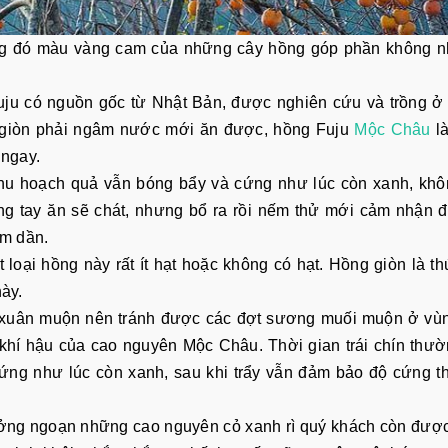
ng đó màu vàng cam của những cây hồng góp phần không n
ju có nguồn gốc từ Nhật Bản, được nghiên cứu và trồng ở
 giòn phải ngâm nước mới ăn được, hồng Fuju
Mộc Châu
là
 ngay.
thu hoạch quả vẫn bóng bẩy và cứng như lúc còn xanh, kh
g tay ăn sẽ chát, nhưng bổ ra rồi nếm thử mới cảm nhận 
hấm dần.
 loại hồng này rất ít hạt hoặc không có hạt. Hồng giòn là t
ày.
 xuân muộn nên tránh được các đợt sương muối muộn ở vùn
ới khí hậu của cao nguyên Mộc Châu. Thời gian trái chín thư
n cứng như lúc còn xanh, sau khi trẩy vẫn đảm bảo độ cứng 
ưởng ngoạn những cao nguyên cỏ xanh rì quý khách còn đượ