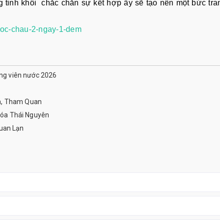
 tinh khôi chắc chắn sự kết hợp ấy sẽ tạo nên một bức tr
r-moc-chau-2-ngay-1-dem
ông viên nước 2026
a, Tham Quan
óa Thái Nguyên
uan Lạn