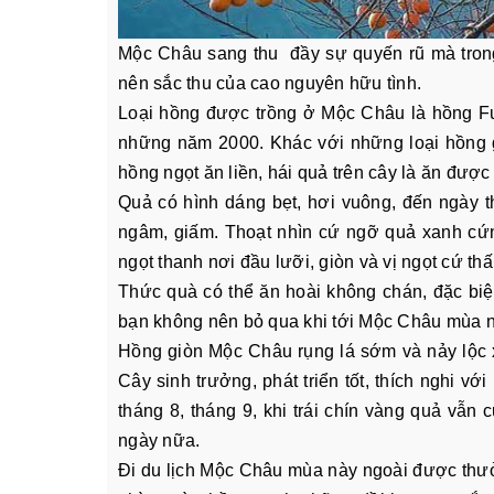
Mộc Châu sang thu đầy sự quyến rũ mà tro
nên sắc thu của cao nguyên hữu tình.
Loại hồng được trồng ở Mộc Châu là hồng Fu
những năm 2000. Khác với những loại hồng
hồng ngọt ăn liền, hái quả trên cây là ăn được
Quả có hình dáng bẹt, hơi vuông, đến ngày 
ngâm, giấm. Thoạt nhìn cứ ngỡ quả xanh cứn
ngọt thanh nơi đầu lưỡi, giòn và vị ngọt cứ t
Thức quà có thể ăn hoài không chán, đặc biệt
bạn không nên bỏ qua khi tới Mộc Châu mùa n
Hồng giòn Mộc Châu rụng lá sớm và nảy lộc
Cây sinh trưởng, phát triển tốt, thích nghi v
tháng 8, tháng 9, khi trái chín vàng quả vẫ
ngày nữa.
Đi du lịch Mộc Châu mùa này ngoài được th