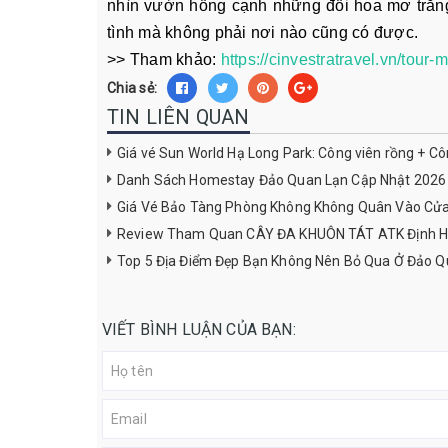
nhìn vườn hồng cạnh những đồi hoa mơ trắng
tình mà không phải nơi nào cũng có được.
>> Tham khảo:
https://cinvestratravel.vn/tou
Chia sẻ:
TIN LIÊN QUAN
Giá vé Sun World Hạ Long Park: Công viên rồng + C
Danh Sách Homestay Đảo Quan Lạn Cập Nhật 2026
Giá Vé Bảo Tàng Phòng Không Không Quân Vào Cử
Review Tham Quan CÂY ĐA KHUÔN TÁT ATK Định H
Top 5 Địa Điểm Đẹp Bạn Không Nên Bỏ Qua Ở Đảo Q
VIẾT BÌNH LUẬN CỦA BẠN: