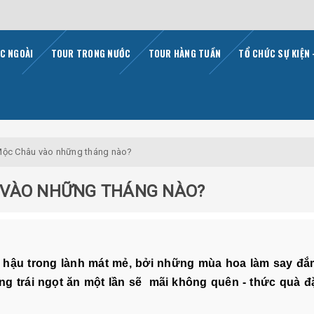
C NGOÀI
TOUR TRONG NƯỚC
TOUR HÀNG TUẦN
TỔ CHỨC SỰ KIỆN 
Mộc Châu vào những tháng nào?
 VÀO NHỮNG THÁNG NÀO?
í hậu trong lành mát mẻ, bởi những mùa hoa làm say đắ
g trái ngọt ăn một lần sẽ mãi không quên - thức quà đặ