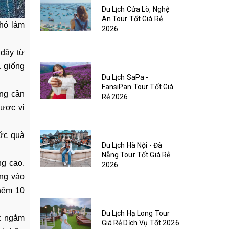
Du Lịch Cửa Lò, Nghệ
An Tour Tốt Giá Rẻ
hỏ làm
2026
 đây từ
 giống
Du Lịch SaPa -
FansiPan Tour Tốt Giá
ông cần
Rẻ 2026
được vị
hức quà
Du Lịch Hà Nội - Đà
Nẵng Tour Tốt Giá Rẻ
g cao.
2026
ờng vào
thêm 10
Du Lịch Hạ Long Tour
c ngắm
Giá Rẻ Dịch Vụ Tốt 2026