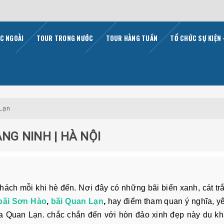
C NGOÀI
TOUR TRONG NƯỚC
TOUR HÀNG TUẦN
TỔ CHỨC SỰ KIỆN 
 Lạn
ẢNG NINH | HÀ NỘI
hách mỗi khi hè đến. Nơi đây có những bãi biển xanh, cát tr
bãi Sơn Hào
,
bãi Quan Lạn
,
hay điểm tham quan ý nghĩa, y
hùa Quan Lạn. chắc chắn đến với hòn đảo xinh đẹp này du k