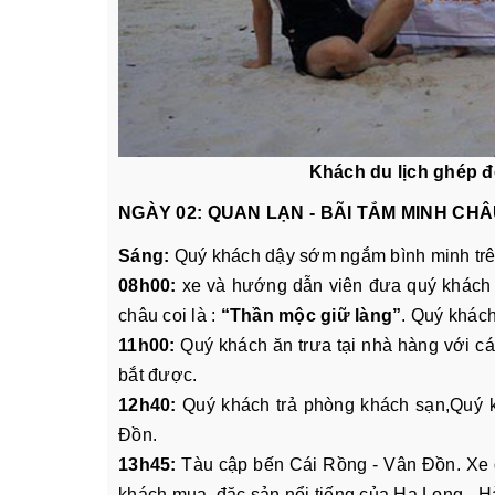
Khách du lịch ghép 
NGÀY 02: QUAN LẠN - BÃI TẮM MINH CH
Sáng:
Quý khách dậy sớm ngắm bình minh trên
08h00:
xe và hướng dẫn viên đưa quý khách 
châu coi là :
“Thần mộc giữ làng”
. Quý khách
11h00:
Quý khách ăn trưa tại nhà hàng với c
bắt được.
12h40:
Quý khách trả phòng khách sạn,Quý kh
Đồn.
13h45:
Tàu cập bến Cái Rồng - Vân Đồn. Xe 
khách mua đặc sản nổi tiếng của Hạ Long - H