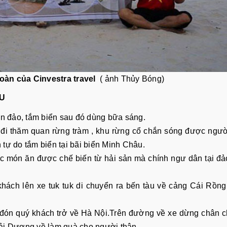
đoàn của Cinvestra travel
( ảnh Thủy Bóng)
ÂU
 đảo, tắm biển sau đó dùng bữa sáng.
đi thăm quan rừng tràm , khu rừng cổ chắn sóng được ngườ
 tự do tắm biển tại bãi biển Minh Châu.
ác món ăn được chế biến từ hải sản mà chính ngư dân tại đ
ách lên xe tuk tuk di chuyển ra bến tàu về cảng Cái Rồn
đón quý khách trở về Hà Nội.Trên đường về xe dừng chân c
ải Dương về làm quà cho người thân.