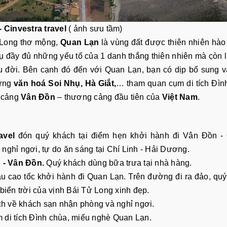
- Cinvestra travel
( ảnh sưu tầm)
ử Long thơ mộng,
Quan Lạn
là vùng đất được thiên nhiên hà
tụ đầy đủ những yếu tố của 1 danh thắng thiên nhiên mà c̣òn 
lâu đời. Bên cạnh đó đến với Quan Lạn, bạn có dịp bổ sung 
hững
văn hoá Soi Nhụ, Hà Giắt,
… tham quan cụm di tích Đìn
g cảng
Vân Đồn
– thương cảng đầu tiên của
Việt Nam
.
avel
đón quý khách tại điểm hẹn khởi hành đi Vân Đồn -
nghỉ ngơi, tự do ăn sáng tại Chí Linh - Hải Dương.
 - Vân Đồn.
Quý khách dùng bữa trưa tại nhà hàng.
 cao tốc khởi hành đi Quan Lạn. Trên đường đi ra đảo, qu
ển trời của vịnh Bái Tử Long xinh đẹp.
h về khách sạn nhận phòng và nghỉ ngơi.
 di tích Đình chùa, miếu nghè Quan Lạn.