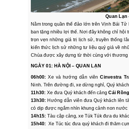
Quan Lạn 
Nằm trong quần thể đảo lớn trên Vịnh Bái T
ban tặng nhiều lợi thế. Nơi đây không chỉ hội 
trọn vẹn những giá trị lịch sử, truyền thống 
kiến thức lịch sử những tư liệu quý giá về n
Chùa được xây dựng từ thời cùng với thươn
NGÀY 01: HÀ NỘI – QUAN LẠN
06h00:
Xe và hướng dẫn viên
Cinvestra Tr
Ninh. Trên đường đi, xe dừng nghỉ, Quý khách 
11h30:
Xe đưa Quý khách đến cảng
Cái Rồng
13h30:
Hướng dẫn viên đưa Quý khách lên tàu
có dịp được ngắm nhìn khung cảnh non nước bi
14h15:
Tàu cập cảng, xe Túk Túk đưa du khác
15h40:
Xe Túc túc đưa quý khách đi thăm cụm