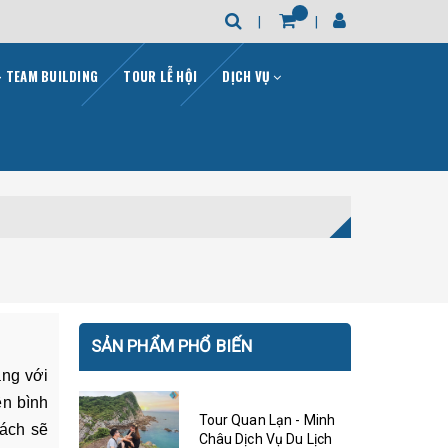
- TEAM BUILDING
TOUR LỄ HỘI
DỊCH VỤ
SẢN PHẨM PHỔ BIẾN
ắng với
ên bình
Tour Quan Lạn - Minh
hách sẽ
Châu Dịch Vụ Du Lịch