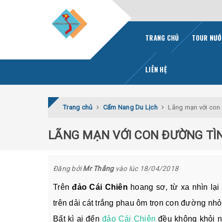
TRANG CHỦ
TOUR NƯỚ
LIÊN HỆ
Trang chủ
Cẩm Nang Du Lịch
Lãng mạn với con 
LÃNG MẠN VỚI CON ĐƯỜNG TÌN
Đăng bởi
Mr Thắng
vào lúc 18/04/2018
Trên
đảo Cái Chiên
hoang sơ, từ xa nhìn lại
trên dải cát trắng phau ôm trọn con đường nh
Bất kì ai đến
đảo Cái Chiên
đều không khỏi nứ