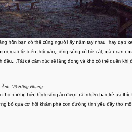
oàng hôn bạn có thể cùng người ấy nắm tay nhau hay đạp x
mơn man từ biển thổi vào, tiếng sóng xô bờ cát, màu xanh m
nh đầu,...Tất cả cảm xúc sẽ lắng đọng và khó có thể quên khi 
Ảnh: Vũ Hồng Nhung
 cho những bức hình sống ảo được rất nhiều bạn trẻ ưa thíc
đừng bỏ qua cơ hội khám phá con đường tình yêu đầy thơ m