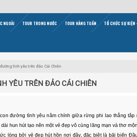
C NGOÀI
TOUR TRONG NƯỚC
TOUR HÀNG TUẦN
TỔ CHỨC SỰ KIỆN 
đường tình yêu trên đảo Cái Chiên
H YÊU TRÊN ĐẢO CÁI CHIÊN
 con đường tình yêu nằm chính giữa rừng phi lao thẳng tắp 
ỏ dài hun hút tạo nên một vẻ đẹp vô cùng lãng mạn và thơ mộ
c lòng bởi vẻ đẹp hút hồn nơi đây, đặc biệt là bãi biển Đ