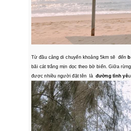
Từ đầu cảng di chuyển khoảng 5km sẽ đến
b
bãi cát trắng mịn dọc theo bờ biển. Giữa rừ
được nhiều người đặt tên là
đường tình yê
u