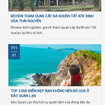
REVIEW THAM QUAN CÂY ĐA KHUÔN TÁT ATK ĐỊNH
HÓA THÁI NGUYÊN
Review kinh nghiệm, giá vé tham quan cây đa Khuôn Tát
tọa lạc tại khu di tích...
T11
01
TOP 5 ĐỊA ĐIỂM ĐẸP BẠN KHÔNG NÊN BỎ QUA Ở
ĐẢO QUAN LẠN
Đảo Quan Lạn thu hút sự quan tâm của đông đảo du