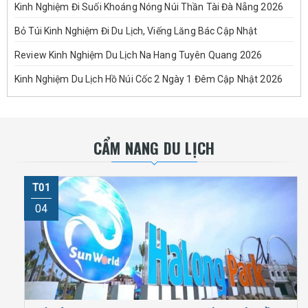
Kinh Nghiệm Đi Suối Khoáng Nóng Núi Thần Tài Đà Nẵng 2026
Bỏ Túi Kinh Nghiệm Đi Du Lịch, Viếng Lăng Bác Cập Nhật
Review Kinh Nghiệm Du Lịch Na Hang Tuyên Quang 2026
Kinh Nghiệm Du Lịch Hồ Núi Cốc 2 Ngày 1 Đêm Cập Nhật 2026
CẨM NANG DU LỊCH
T01
04