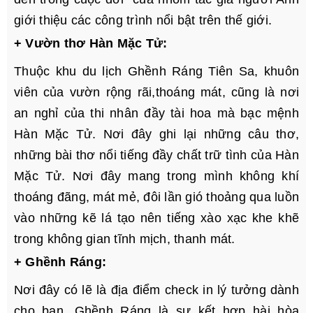
giới thiệu các công trình nổi bật trên thế giới.
+ Vườn thơ Hàn Mặc Tử:
Thuộc khu du lịch Ghềnh Ráng Tiên Sa, khuôn
viên của vườn rộng rãi,thoáng mát, cũng là nơi
an nghỉ của thi nhân đầy tài hoa mà bạc mệnh
Hàn Mặc Tử. Nơi đây ghi lại những câu thơ,
những bài thơ nổi tiếng đầy chất trữ tình của Hàn
Mặc Tử. Nơi đây mang trong mình không khí
thoáng đãng, mát mẻ, đôi lần gió thoảng qua luồn
vào những kẽ lá tạo nên tiếng xào xạc khe khẽ
trong không gian tĩnh mịch, thanh mát.
+ Ghềnh Ráng:
Nơi đây có lẽ là địa điểm check in lý tưởng dành
cho bạn, Ghềnh Ráng là sự kết hợp hài hòa