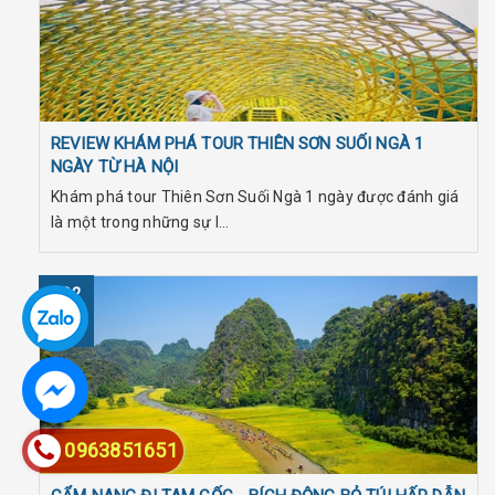
REVIEW KHÁM PHÁ TOUR THIÊN SƠN SUỐI NGÀ 1
NGÀY TỪ HÀ NỘI
Khám phá tour Thiên Sơn Suối Ngà 1 ngày được đánh giá
là một trong những sự l...
T02
26
0963851651