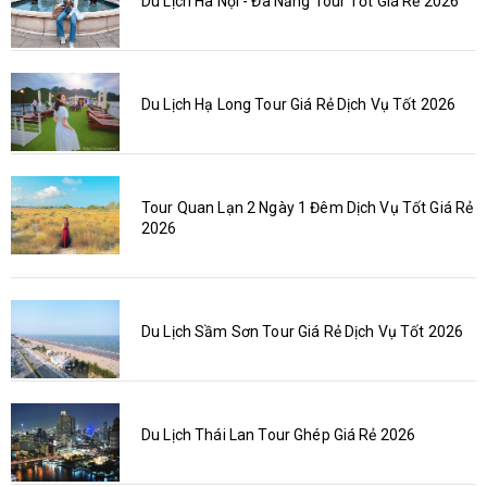
Du Lịch Hà Nội - Đà Nẵng Tour Tốt Giá Rẻ 2026
Du Lịch Hạ Long Tour Giá Rẻ Dịch Vụ Tốt 2026
Tour Quan Lạn 2 Ngày 1 Đêm Dịch Vụ Tốt Giá Rẻ
2026
Du Lịch Sầm Sơn Tour Giá Rẻ Dịch Vụ Tốt 2026
Du Lịch Thái Lan Tour Ghép Giá Rẻ 2026