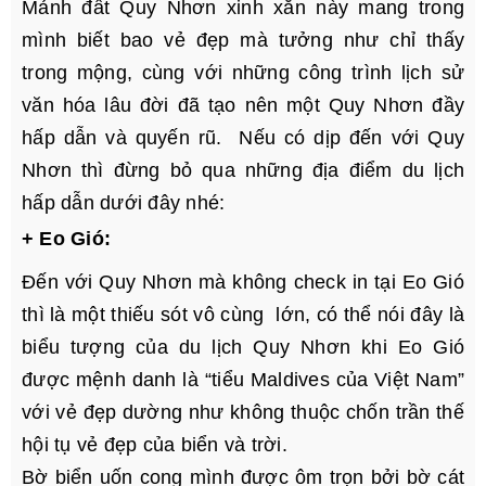
Mảnh đất Quy Nhơn xinh xắn này mang trong
mình biết bao vẻ đẹp mà tưởng như chỉ thấy
trong mộng, cùng với những công trình lịch sử
văn hóa lâu đời đã tạo nên một Quy Nhơn đầy
hấp dẫn và quyến rũ. Nếu có dịp đến với Quy
Nhơn thì đừng bỏ qua những địa điểm du lịch
hấp dẫn dưới đây nhé:
+ Eo Gió:
Đến với Quy Nhơn mà không check in tại Eo Gió
thì là một thiếu sót vô cùng lớn, có thể nói đây là
biểu tượng của du lịch Quy Nhơn khi Eo Gió
được mệnh danh là “tiểu Maldives của Việt Nam”
với vẻ đẹp dường như không thuộc chốn trần thế
hội tụ vẻ đẹp của biển và trời.
Bờ biển uốn cong mình được ôm trọn bởi bờ cát