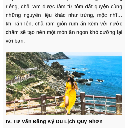
riêng, chả ram được làm từ tôm đất quyện cùng
những nguyên liệu khác như trứng, mộc nhĩ…
khi rán lên, chả ram giòn rụm ăn kèm với nước
chấm sẽ tạo nên một món ăn ngon khó cưỡng lại
với bạn.
IV.
Tư Vấn Đăng Ký Du Lịch Quy Nhơn