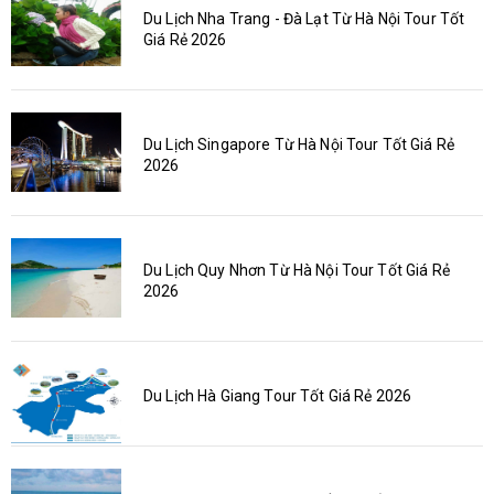
Du Lịch Nha Trang - Đà Lạt Từ Hà Nội Tour Tốt
Giá Rẻ 2026
Du Lịch Singapore Từ Hà Nội Tour Tốt Giá Rẻ
2026
Du Lịch Quy Nhơn Từ Hà Nội Tour Tốt Giá Rẻ
2026
Du Lịch Hà Giang Tour Tốt Giá Rẻ 2026