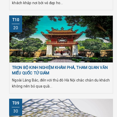
khách khắp nơi bởi vẻ đẹp ho...
T10
20
TRỌN BỘ KINH NGHIỆM KHÁM PHÁ, THAM QUAN VĂN
MIẾU QUỐC TỬ GIÁM
Ngoài Lăng Bác, đến với thủ đô Hà Nội chắc chắn du khách
không nên bỏ qua quầ...
T09
30