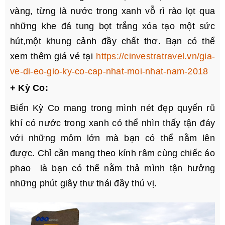
vàng, từng là nước trong xanh vỗ rì rào lọt qua
những khe đá tung bọt trắng xóa tạo một sức
hút,một khung cảnh đầy chất thơ. Bạn có thể
xem thêm giá vé tại
https://cinvestratravel.vn/gia-
ve-di-eo-gio-ky-co-cap-nhat-moi-nhat-nam-2018
+ Kỳ Co:
Biển Kỳ Co mang trong mình nét đẹp quyến rũ
khí có nước trong xanh có thể nhìn thấy tận đáy
với những mỏm lớn mà bạn có thể nằm lên
được. Chỉ cần mang theo kính râm cùng chiếc áo
phao là bạn có thể nằm thả mình tận hưởng
những phút giây thư thái đầy thú vị.