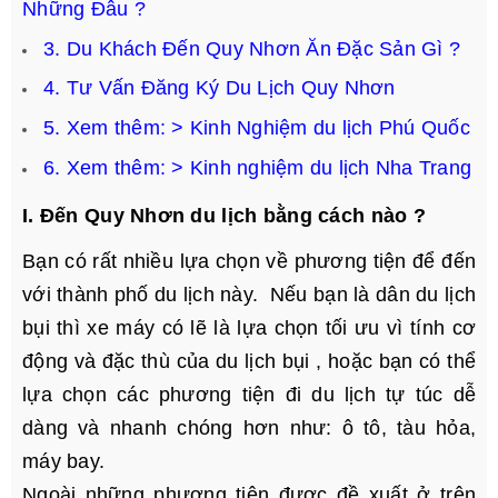
Những Đâu ?
3.
Du Khách Đến Quy Nhơn Ăn Đặc Sản Gì ?
4.
Tư Vấn Đăng Ký Du Lịch Quy Nhơn
5. Xem thêm: >
Kinh Nghiệm du lịch Phú Quốc
6. Xem thêm: >
Kinh nghiệm du lịch Nha Trang
I.
Đến Quy Nhơn du lịch bằng cách nào ?
Bạn có rất nhiều lựa chọn về phương tiện để đến
với thành phố du lịch này. Nếu bạn là dân du lịch
bụi thì xe máy có lẽ là lựa chọn tối ưu vì tính cơ
động và đặc thù của du lịch bụi , hoặc bạn có thể
lựa chọn các phương tiện đi du lịch tự túc dễ
dàng và nhanh chóng hơn như: ô tô, tàu hỏa,
máy bay.
Ngoài những phương tiện được đề xuất ở trên