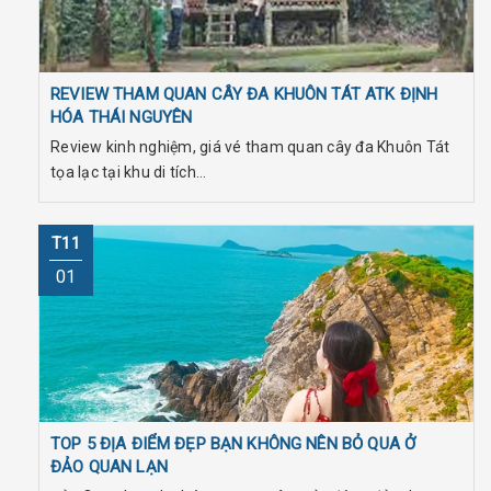
REVIEW THAM QUAN CÂY ĐA KHUÔN TÁT ATK ĐỊNH
HÓA THÁI NGUYÊN
Review kinh nghiệm, giá vé tham quan cây đa Khuôn Tát
tọa lạc tại khu di tích...
T11
01
TOP 5 ĐỊA ĐIỂM ĐẸP BẠN KHÔNG NÊN BỎ QUA Ở
ĐẢO QUAN LẠN