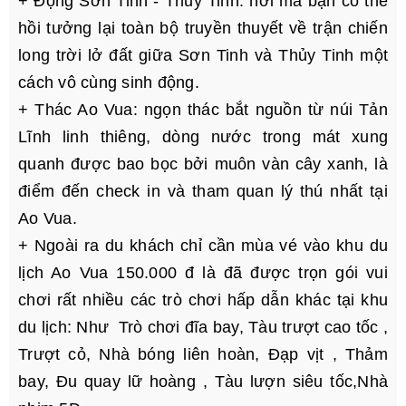
+ Động Sơn Tinh - Thủy Tinh: nơi mà bạn có thể
hồi tưởng lại toàn bộ truyền thuyết về trận chiến
long trời lở đất giữa Sơn Tinh và Thủy Tinh một
cách vô cùng sinh động.
+ Thác Ao Vua: ngọn thác bắt nguồn từ núi Tản
Lĩnh linh thiêng, dòng nước trong mát xung
quanh được bao bọc bởi muôn vàn cây xanh, là
điểm đến check in và tham quan lý thú nhất tại
Ao Vua.
+ Ngoài ra du khách chỉ cần mùa vé vào khu du
lịch Ao Vua 150.000 đ là đã được trọn gói vui
chơi rất nhiều các trò chơi hấp dẫn khác tại khu
du lịch: Như Trò chơi đĩa bay, Tàu trượt cao tốc ,
Trượt cỏ, Nhà bóng liên hoàn, Đạp vịt , Thảm
bay, Đu quay lữ hoàng , Tàu lượn siêu tốc,Nhà