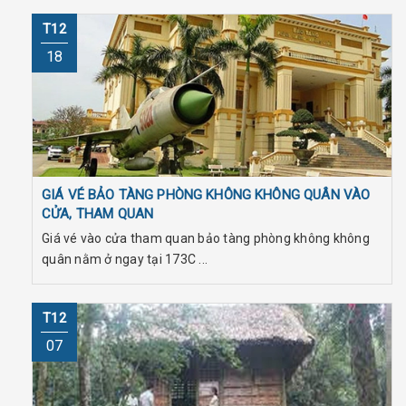
T12
18
GIÁ VÉ BẢO TÀNG PHÒNG KHÔNG KHÔNG QUÂN VÀO
CỬA, THAM QUAN
Giá vé vào cửa tham quan bảo tàng phòng không không
quân nằm ở ngay tại 173C ...
T12
07