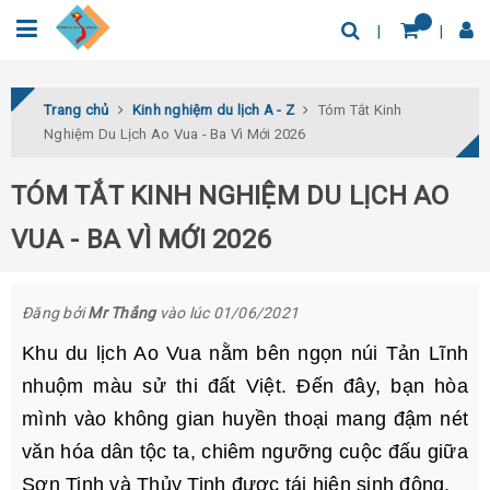
0932.04.03.78
Tìm thêm địa điểm
Trang chủ
Kinh nghiệm du lịch A - Z
Tóm Tắt Kinh
Nghiệm Du Lịch Ao Vua - Ba Vì Mới 2026
TÓM TẮT KINH NGHIỆM DU LỊCH AO
VUA - BA VÌ MỚI 2026
Đăng bởi
Mr Thắng
vào lúc 01/06/2021
Khu du lịch Ao Vua nằm bên ngọn núi Tản Lĩnh
nhuộm màu sử thi đất Việt. Đến đây, bạn hòa
mình vào không gian huyền thoại mang đậm nét
văn hóa dân tộc ta, chiêm ngưỡng cuộc đấu giữa
Sơn Tinh và Thủy Tinh được tái hiện sinh động.