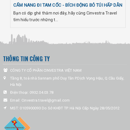
CẨM NANG ĐI TAM CỐC - BÍCH ĐỘNG BỎ TÚI HẤP DẪN
Bạn có dịp ghé thăm nơi đây, hãy cũng Cinvestra Travel
tìm hiểu trước những t...
THÔNG TIN CÔNG TY
CÔNG TY CỔ PHẦN CINVESTRA VIỆT NAM
Tầng 8, toà nhà Sannam phố Duy Tân P.Dịch Vọng Hậu, Q.Cầu Giấy,
Hà Nội
Điện thoại:
0932.04.03.78
Email:
Cinvestra.travel@gmail.com
MST: 0105900093 Do Sở KHĐT TP. Hà Nội Cấp Ngày 28/05/2012