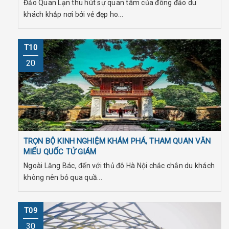
Đảo Quan Lạn thu hút sự quan tâm của đông đảo du
khách khắp nơi bởi vẻ đẹp ho...
T10
20
TRỌN BỘ KINH NGHIỆM KHÁM PHÁ, THAM QUAN VĂN
MIẾU QUỐC TỬ GIÁM
Ngoài Lăng Bác, đến với thủ đô Hà Nội chắc chắn du khách
không nên bỏ qua quầ...
T09
30