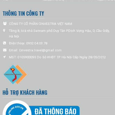
THÔNG TIN CÔNG TY
CÔNG TY CỔ PHẦN CINVESTRA VIỆT NAM
Tầng 8, toà nhà Sannam phố Duy Tân P.Dịch Vọng Hậu, Q.Cầu Giấy,
Hà Nội
Điện thoại:
0932.04.03.78
Email:
Cinvestra.travel@gmail.com
MST: 0105900093 Do Sở KHĐT TP. Hà Nội Cấp Ngày 28/05/2012
HỖ TRỢ KHÁCH HÀNG