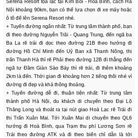
Serena Resort tọa lạc tại Kim Bôi - Hòa Bình, cách Hà
Nội khoảng 90km, bạn có thể lựa chọn đi xe máy hoặc
ô tô để lên Serena Resort nhé.
+ Tuyến đường ngắn nhất: Từ trung tâm thành phố, bạn
đi theo đường Nguyễn Trãi - Quang Trung, đến ngã ba
Ba La rẽ trái đi dọc theo đường 21B theo hướng đi
đường Hồ Chí Minh đến Uỷ Ban xã Thanh Nông, thị
trấn Thanh Hà thì rẽ Phải theo đường 12B đi thẳng đến
ngã tư Đầm Giàn Sào Báy thì rẽ trái, đi thêm khoảng
2km là đến. Thời gian đi khoảng hơn 2 tiếng thôi nhé vì
đường đi đẹp và khá thông thoáng.
+ Tuyến đường dễ đi, thuận tiện nhất: Từ trung tâm
thành phố Hà Nội, du khách di chuyển theo Đại Lộ
Thăng Long và thoát ra tại nút giao Hoà Lạc rẽ Trái đi
thị Trấn Xuân Mai. Tới Xuân Mai di chuyển theo QL6
hướng đi Hoà Bình, qua Trạm thu phí Lương Sơn rẽ
Trái theo đường ATK và đi theo biển chỉ dẫn là tới