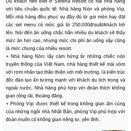
Du khách nên biết ở Serena Resort có hai nhà hàng
với tiêu chuẩn quốc tế: Nhà hàng Nón và phòng Vip.
Mỗi nhà hàng đều phục vụ đầy đủ từ gọi món hay đặt
các set menu có mức giá từ 250.000đ/suất/khách trở
lên. Nói đến ăn uống chắc hẳn nhiều du khách sẽ thấy
mức ăn hơi cao, nhưng mức chi phí ăn uống vậy cũng
là mức chung của nhiều resort.
+ Nhà hàng Nón: lấy cảm hứng từ những chiếc nón
truyền thống của Việt Nam, nhà hàng thiết kế mái vòm
với rơm nhân tạo thân thiện với môi trường, là kiến trúc
độc đáo tạo ấn tượng mạnh với khách du lịch trong và
ngoài nước. Nhà hàng phù hợp với đoàn thích không
gian rộng rãi, thoáng đãng.
+ Phòng Vip: được thiết kế trong không gian ấm cúng
của những ngôi nhà Nhật Bản, phòng Vip phù hợp với
đoàn muốn có không gian riêng tư, yên tĩnh.