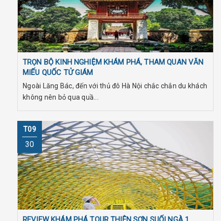
TRỌN BỘ KINH NGHIỆM KHÁM PHÁ, THAM QUAN VĂN
MIẾU QUỐC TỬ GIÁM
Ngoài Lăng Bác, đến với thủ đô Hà Nội chắc chắn du khách
không nên bỏ qua quầ...
T09
30
REVIEW KHÁM PHÁ TOUR THIÊN SƠN SUỐI NGÀ 1