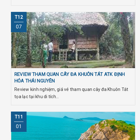
T12
07
REVIEW THAM QUAN CÂY ĐA KHUÔN TÁT ATK ĐỊNH
HÓA THÁI NGUYÊN
Review kinh nghiệm, giá vé tham quan cây đa Khuôn Tát
tọa lạc tại khu di tích...
T11
01