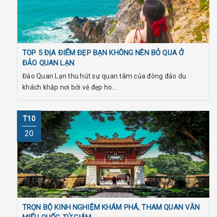
TOP 5 ĐỊA ĐIỂM ĐẸP BẠN KHÔNG NÊN BỎ QUA Ở
ĐẢO QUAN LẠN
Đảo Quan Lạn thu hút sự quan tâm của đông đảo du
khách khắp nơi bởi vẻ đẹp ho...
T10
20
TRỌN BỘ KINH NGHIỆM KHÁM PHÁ, THAM QUAN VĂN