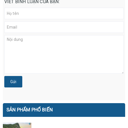
VIẾT BÌNH LUẬN CỦA BẠN:
Gửi
SẢN PHẨM PHỔ BIẾN