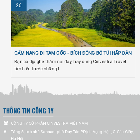
26
CẨM NANG ĐI TAM CỐC - BÍCH ĐỘNG BỎ TÚI HẤP DẪN
Bạn có dịp ghé thăm nơi đây, hãy cũng Cinvestra Travel
tìm hiểu trước những t...
THÔNG TIN CÔNG TY
CÔNG TY CỔ PHẦN CINVESTRA VIỆT NAM
Tầng 8, toà nhà Sannam phố Duy Tân P.Dịch Vọng Hậu, Q.Cầu Giấy,
Hà Nội