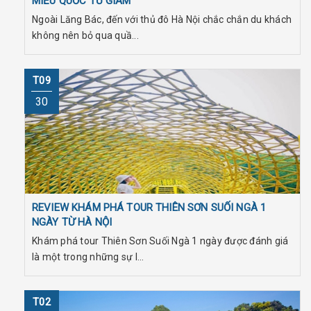
MIẾU QUỐC TỬ GIÁM
Ngoài Lăng Bác, đến với thủ đô Hà Nội chắc chắn du khách
không nên bỏ qua quầ...
T09
30
REVIEW KHÁM PHÁ TOUR THIÊN SƠN SUỐI NGÀ 1
NGÀY TỪ HÀ NỘI
Khám phá tour Thiên Sơn Suối Ngà 1 ngày được đánh giá
là một trong những sự l...
T02