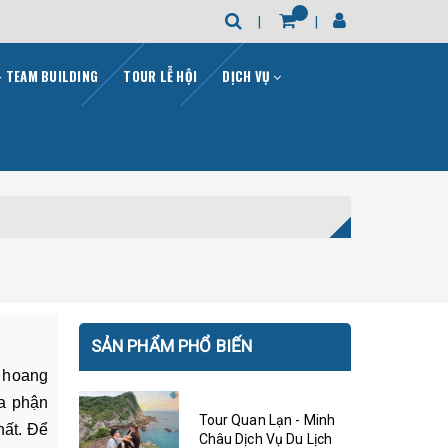
- TEAM BUILDING
TOUR LỄ HỘI
DỊCH VỤ
SẢN PHẨM PHỔ BIẾN
n hoang
ịa phận
Tour Quan Lạn - Minh
hất. Để
Châu Dịch Vụ Du Lịch