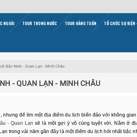
C NGOÀI
TOUR TRONG NƯỚC
TOUR HÀNG TUẦN
TỔ CHỨC SỰ KIỆN 
ịch Bắc Ninh - Quan Lạn - Minh Châu
INH - QUAN LẠN - MINH CHÂU
g, nhưng để tìm một địa điểm du lịch biển đảo với không gia
âu - Quan Lạn
sẽ là một gợi ý vô cùng tuyệt vời. Nằm ở đ
n trong vài năm gần đây là một điểm du lịch hót nhất bậc n