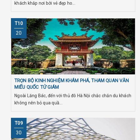
khách khắp nơi bởi vẻ đẹp ho...
T10
20
TRỌN BỘ KINH NGHIỆM KHÁM PHÁ, THAM QUAN VĂN
MIẾU QUỐC TỬ GIÁM
Ngoài Lăng Bác, đến với thủ đô Hà Nội chắc chắn du khách
không nên bỏ qua quầ...
T09
30