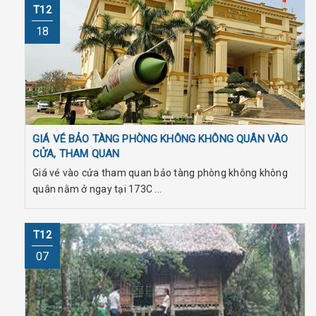
T12
18
GIÁ VÉ BẢO TÀNG PHÒNG KHÔNG KHÔNG QUÂN VÀO
CỬA, THAM QUAN
Giá vé vào cửa tham quan bảo tàng phòng không không
quân nằm ở ngay tại 173C ...
T12
07