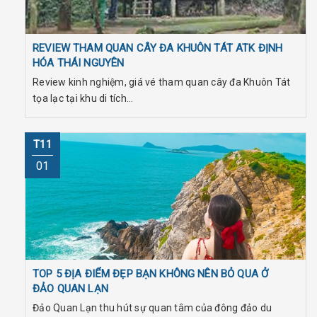
REVIEW THAM QUAN CÂY ĐA KHUÔN TÁT ATK ĐỊNH
HÓA THÁI NGUYÊN
Review kinh nghiệm, giá vé tham quan cây đa Khuôn Tát
tọa lạc tại khu di tích...
T11
01
TOP 5 ĐỊA ĐIỂM ĐẸP BẠN KHÔNG NÊN BỎ QUA Ở
ĐẢO QUAN LẠN
Đảo Quan Lạn thu hút sự quan tâm của đông đảo du