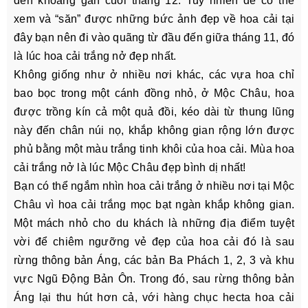
đến khoảng gần cuối tháng 12. Tuy nhiên để có thể
xem và “săn” được những bức ảnh đẹp về hoa cải tại
đây bạn nên đi vào quãng từ đầu đến giữa tháng 11, đó
là lúc hoa cải trắng nở đẹp nhất.
Không giống như ở nhiều nơi khác, các vựa hoa chỉ
bao bọc trong một cánh đồng nhỏ, ở Mộc Châu, hoa
được trồng kín cả một quả đồi, kéo dài từ thung lũng
này đến chân núi nọ, khắp không gian rộng lớn được
phủ bằng một màu trắng tinh khôi của hoa cải. Mùa hoa
cải trắng nở là lúc Mộc Châu đẹp bình dị nhất!
Bạn có thể ngắm nhìn hoa cải trắng ở nhiều nơi tại Mộc
Châu vì hoa cải trắng mọc bạt ngàn khắp không gian.
Một mách nhỏ cho du khách là những địa điểm tuyệt
vời để chiêm ngưỡng vẻ đẹp của hoa cải đó là sau
rừng thông bản Áng, các bản Ba Phách 1, 2, 3 và khu
vực Ngũ Động Bản Ôn. Trong đó, sau rừng thông bản
Áng lại thu hút hơn cả, với hàng chục hecta hoa cải