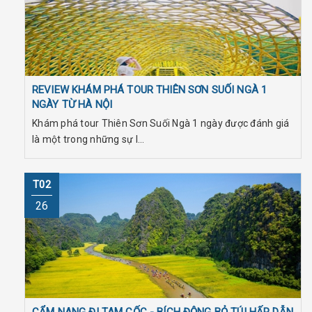
REVIEW KHÁM PHÁ TOUR THIÊN SƠN SUỐI NGÀ 1
NGÀY TỪ HÀ NỘI
Khám phá tour Thiên Sơn Suối Ngà 1 ngày được đánh giá
là một trong những sự l...
T02
26
CẨM NANG ĐI TAM CỐC - BÍCH ĐỘNG BỎ TÚI HẤP DẪN