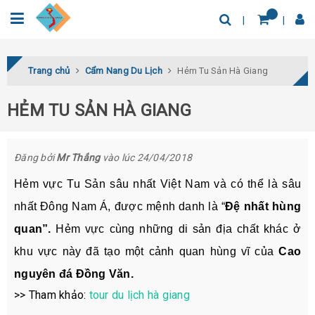
0932.04.03.78
Tìm thêm địa điểm
Trang chủ
Cẩm Nang Du Lịch
Hẻm Tu Sản Hà Giang
HẺM TU SẢN HÀ GIANG
Đăng bởi
Mr Thắng
vào lúc 24/04/2018
Hẻm vực Tu Sản sâu nhất Việt Nam
và có thể là sâu
nhất Đông Nam Á, được mệnh danh là
“
Đệ nhất hùng
quan”.
Hẻm vực cùng những di sản địa chất khác ở
khu vực này đã tạo một cảnh quan hùng vĩ của
Cao
nguyên đá Đồng Văn.
>> Tham khảo:
tour du lịch hà giang