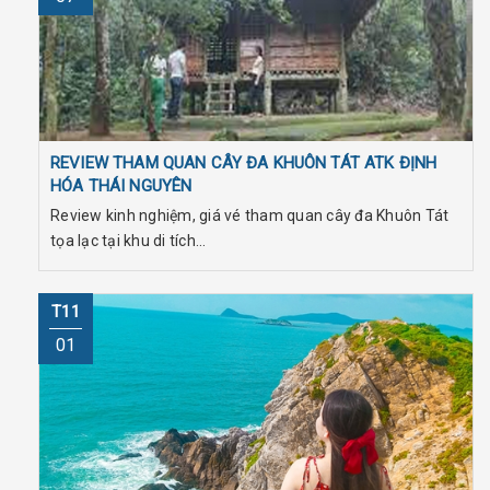
REVIEW THAM QUAN CÂY ĐA KHUÔN TÁT ATK ĐỊNH
HÓA THÁI NGUYÊN
Review kinh nghiệm, giá vé tham quan cây đa Khuôn Tát
tọa lạc tại khu di tích...
T11
01