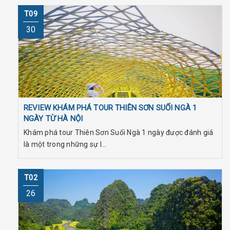
T09
30
REVIEW KHÁM PHÁ TOUR THIÊN SƠN SUỐI NGÀ 1
NGÀY TỪ HÀ NỘI
Khám phá tour Thiên Sơn Suối Ngà 1 ngày được đánh giá
là một trong những sự l...
T02
26