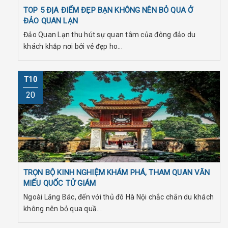
TOP 5 ĐỊA ĐIỂM ĐẸP BẠN KHÔNG NÊN BỎ QUA Ở
ĐẢO QUAN LẠN
Đảo Quan Lạn thu hút sự quan tâm của đông đảo du
khách khắp nơi bởi vẻ đẹp ho...
T10
20
TRỌN BỘ KINH NGHIỆM KHÁM PHÁ, THAM QUAN VĂN
MIẾU QUỐC TỬ GIÁM
Ngoài Lăng Bác, đến với thủ đô Hà Nội chắc chắn du khách
không nên bỏ qua quầ...