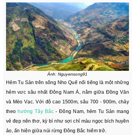
Ảnh: Nguyensong91
Hẻm Tu Sản trên sông Nho Quế nổi tiếng là một những
hẻm vưc sâu nhất Đông Nam Á, nằm giữa Đồng Văn
và Mèo Vạc. Với độ cao 1500m, sâu 700 - 900m, chảy
theo
hướng Tây Bắc
- Đông Nam, hẻm Tu Sản mang
vẻ đẹp nên thơ, kỳ bí như sợi chỉ màu ngọc bích huyền
ảo, ẩn hiện giữa núi rừng Đông Bắc hiểm trở.