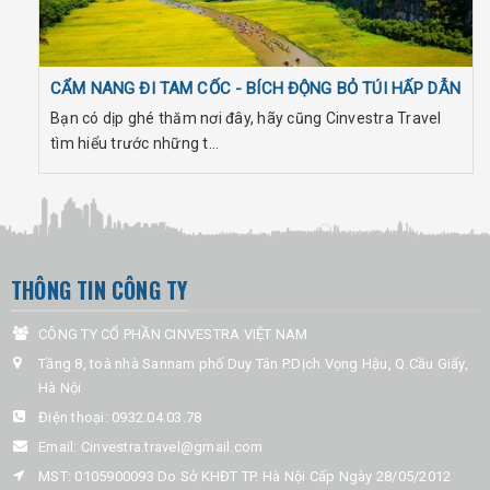
CẨM NANG ĐI TAM CỐC - BÍCH ĐỘNG BỎ TÚI HẤP DẪN
Bạn có dịp ghé thăm nơi đây, hãy cũng Cinvestra Travel
tìm hiểu trước những t...
THÔNG TIN CÔNG TY
CÔNG TY CỔ PHẦN CINVESTRA VIỆT NAM
Tầng 8, toà nhà Sannam phố Duy Tân P.Dịch Vọng Hậu, Q.Cầu Giấy,
Hà Nội
Điện thoại:
0932.04.03.78
Email:
Cinvestra.travel@gmail.com
MST: 0105900093 Do Sở KHĐT TP. Hà Nội Cấp Ngày 28/05/2012