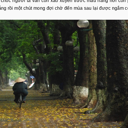
g chốc người ta vẫn còn xao xuyến trước màu nắng nơi con
 hẫng rồi một chút mong đợi chờ đến mùa sau lại được ngắm 