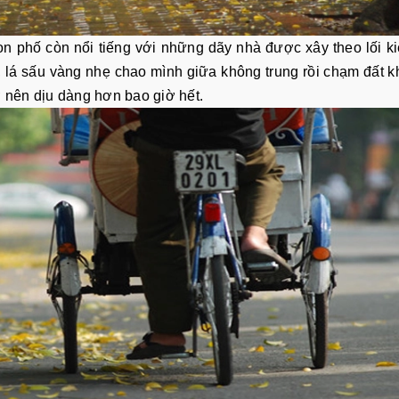
on phố còn nổi tiếng với những dãy nhà được xây theo lối ki
, lá sấu vàng nhẹ chao mình giữa không trung rồi chạm đất 
ở nên dịu dàng hơn bao giờ hết.