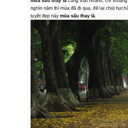
mùa sấu thay lá
cũng thật nhanh, chỉ thoán
nghìn năm thì mùa đã đi qua, để lại chút hụt
tuyệt đẹp này
mùa sấu thay lá
.