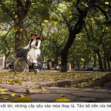
 vội tới, những cây sấu vào mùa thay lá. Tản bộ trên vỉa 