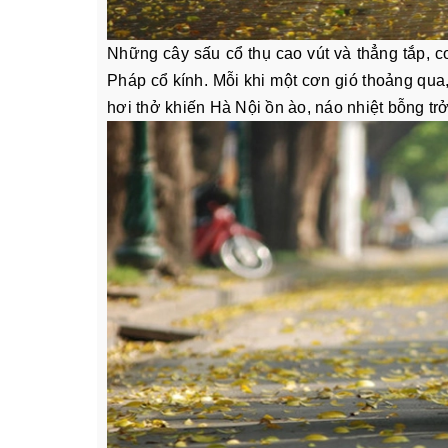
Những cây sấu cổ thụ cao vút và thẳng tắp, c
Pháp cổ kính. Mỗi khi một cơn gió thoảng qua
hơi thở khiến Hà Nội ồn ào, náo nhiệt bỗng tr