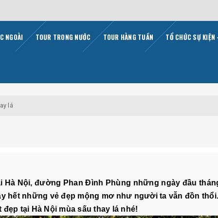
C NGOÀI
TOUR TRONG NƯỚC
TOUR HÀNG TUẦN
TỔ CHỨC SỰ KIỆN 
ay lá
i Hà Nội, đường Phan Đình Phùng những ngày đầu tháng
ày hết những vẻ đẹp mộng mơ như người ta vẫn đồn thổi
 đẹp tại Hà Nội mùa sấu thay lá nhé!