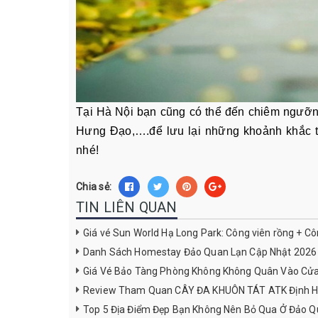
Tại Hà Nội bạn cũng có thể đến chiêm ngưỡng
Hưng Đạo,….để lưu lại những khoảnh khắc 
nhé!
Chia sẻ:
TIN LIÊN QUAN
Giá vé Sun World Hạ Long Park: Công viên rồng + C
Danh Sách Homestay Đảo Quan Lạn Cập Nhật 2026
Giá Vé Bảo Tàng Phòng Không Không Quân Vào Cử
Review Tham Quan CÂY ĐA KHUÔN TÁT ATK Định H
Top 5 Địa Điểm Đẹp Bạn Không Nên Bỏ Qua Ở Đảo Q