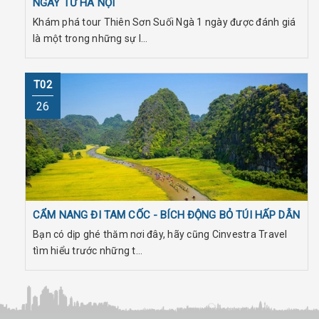
NGÀY TỪ HÀ NỘI
Khám phá tour Thiên Sơn Suối Ngà 1 ngày được đánh giá
là một trong những sự l...
T02
26
CẨM NANG ĐI TAM CỐC - BÍCH ĐỘNG BỎ TÚI HẤP DẪN
Bạn có dịp ghé thăm nơi đây, hãy cũng Cinvestra Travel
tìm hiểu trước những t...