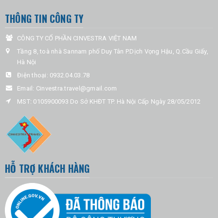
THÔNG TIN CÔNG TY
CÔNG TY CỔ PHẦN CINVESTRA VIỆT NAM
Tầng 8, toà nhà Sannam phố Duy Tân P.Dịch Vọng Hậu, Q.Cầu Giấy,
Hà Nội
Điện thoại:
0932.04.03.78
Email:
Cinvestra.travel@gmail.com
MST: 0105900093 Do Sở KHĐT TP. Hà Nội Cấp Ngày 28/05/2012
HỖ TRỢ KHÁCH HÀNG