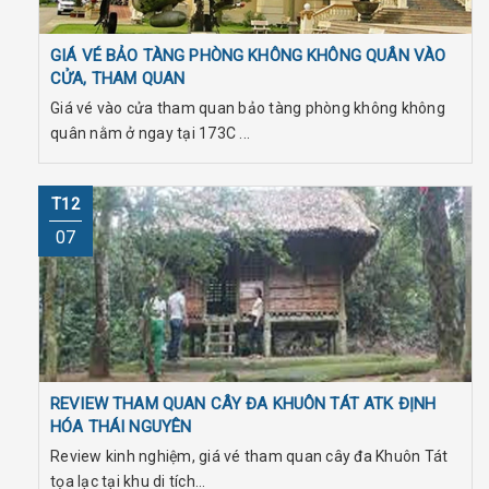
GIÁ VÉ BẢO TÀNG PHÒNG KHÔNG KHÔNG QUÂN VÀO
CỬA, THAM QUAN
Giá vé vào cửa tham quan bảo tàng phòng không không
quân nằm ở ngay tại 173C ...
T12
07
REVIEW THAM QUAN CÂY ĐA KHUÔN TÁT ATK ĐỊNH
HÓA THÁI NGUYÊN
Review kinh nghiệm, giá vé tham quan cây đa Khuôn Tát
tọa lạc tại khu di tích...