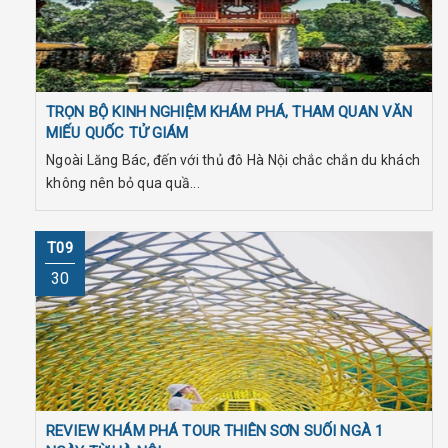
TRỌN BỘ KINH NGHIỆM KHÁM PHÁ, THAM QUAN VĂN
MIẾU QUỐC TỬ GIÁM
Ngoài Lăng Bác, đến với thủ đô Hà Nội chắc chắn du khách
không nên bỏ qua quầ...
T09
30
REVIEW KHÁM PHÁ TOUR THIÊN SƠN SUỐI NGÀ 1