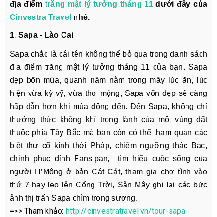
địa điểm
trăng mật lý tưởng tháng 11
dưới đây của
Cinvestra Travel
nhé.
1. Sapa - Lào Cai
Sapa chắc là cái tên không thể bỏ qua trong danh sách
địa điểm trăng mật lý tưởng tháng 11 của bạn. Sapa
đẹp bốn mùa, quanh năm nằm trong mây lúc ẩn, lúc
hiện vừa kỳ vỹ, vừa thơ mộng, Sapa vốn đẹp sẽ càng
hấp dẫn hơn khi mùa đông đến. Đến Sapa, không chỉ
thưởng thức không khí trong lành của một vùng đất
thuộc phía Tây Bắc mà bạn còn có thể tham quan các
biệt thự cổ kính thời Pháp, chiêm ngưỡng thác Bạc,
chinh phục đỉnh Fansipan, tìm hiểu cuộc sống của
người H’Mông ở bản Cát Cát, tham gia chợ tình vào
thứ 7 hay leo lên Cổng Trời, Sân Mây ghi lại các bức
ảnh thị trấn Sapa chìm trong sương.
=>> Tham khảo:
http://cinvestratravel.vn/tour-sapa