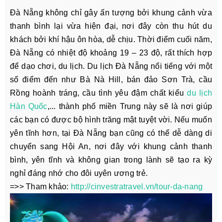
Đà Nẵng không chỉ gây ấn tượng bởi khung cảnh vừa
thanh bình lại vừa hiện đại, nơi đây còn thu hút du
khách bởi khí hậu ôn hòa, dễ chịu. Thời điểm cuối năm,
Đà Nẵng có nhiệt độ khoảng 19 – 23 độ, rất thích hợp
để dạo chơi, du lịch. Du lịch Đà Nẵng nổi tiếng với một
số điểm đến như Bà Nà Hill, bán đảo Sơn Trà, cầu
Rồng hoành tráng, cầu tình yêu đậm chất kiểu
du lịch
Hàn Quốc
,... thành phố miền Trung này sẽ là nơi giúp
các bạn có được bộ hình trăng mật tuyệt vời. Nếu muốn
yên tĩnh hơn, tại Đà Nẵng bạn cũng có thể dễ dàng di
chuyển sang Hội An, nơi đây với khung cảnh thanh
bình, yên tĩnh và không gian trong lành sẽ tạo ra kỳ
nghỉ đáng nhớ cho đôi uyên ương trẻ.
=>> Tham khảo:
http://cinvestratravel.vn/tour-da-nang