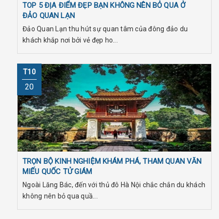
TOP 5 ĐỊA ĐIỂM ĐẸP BẠN KHÔNG NÊN BỎ QUA Ở
ĐẢO QUAN LẠN
Đảo Quan Lạn thu hút sự quan tâm của đông đảo du
khách khắp nơi bởi vẻ đẹp ho...
T10
20
TRỌN BỘ KINH NGHIỆM KHÁM PHÁ, THAM QUAN VĂN
MIẾU QUỐC TỬ GIÁM
Ngoài Lăng Bác, đến với thủ đô Hà Nội chắc chắn du khách
không nên bỏ qua quầ...