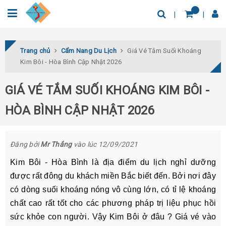
0932.04.03.78
Tìm thêm địa điểm
Trang chủ
Cẩm Nang Du Lịch
Giá Vé Tắm Suối Khoáng
Kim Bôi - Hòa Bình Cập Nhật 2026
GIÁ VÉ TẮM SUỐI KHOÁNG KIM BÔI -
HÒA BÌNH CẬP NHẬT 2026
Đăng bởi
Mr Thắng
vào lúc 12/09/2021
Kim Bôi - Hòa Bình là địa điểm du lịch nghỉ dưỡng
được rất đông du khách miền Bắc biết đến. Bởi nơi đây
có dòng suối khoáng nóng vô cùng lớn, có tỉ lệ khoáng
chất cao rất tốt cho các phương pháp trị liệu phục hồi
sức khỏe con người. Vậy Kim Bôi ở đâu ? Giá vé vào