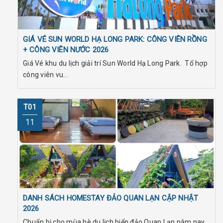
GIÁ VÉ SUN WORLD HẠ LONG PARK: CÔNG VIÊN RỒNG
+ CÔNG VIÊN NƯỚC 2026
Giá Vé khu du lịch giải trí Sun World Hạ Long Park. Tổ hợp
công viên vu...
T01
11
DANH SÁCH HOMESTAY ĐẢO QUAN LẠN CẬP NHẬT
2026
Chuẩn bị cho mùa hè du lịch biển đảo Quan Lạn năm nay,