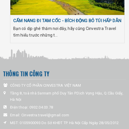
CẨM NANG ĐI TAM CỐC - BÍCH ĐỘNG BỎ TÚI HẤP DẪN
Bạn có dịp ghé thăm nơi đây, hãy cũng Cinvestra Travel
tìm hiểu trước những t...
THÔNG TIN CÔNG TY
CÔNG TY CỔ PHẦN CINVESTRA VIỆT NAM
Tầng 8, toà nhà Sannam phố Duy Tân P.Dịch Vọng Hậu, Q.Cầu Giấy,
Hà Nội
Điện thoại:
0932.04.03.78
Email:
Cinvestra.travel@gmail.com
MST: 0105900093 Do Sở KHĐT TP. Hà Nội Cấp Ngày 28/05/2012