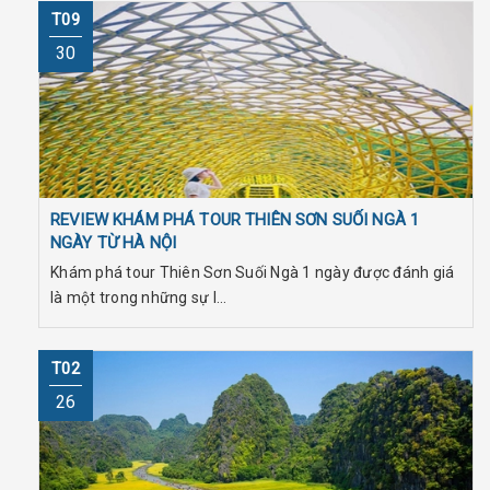
T09
30
REVIEW KHÁM PHÁ TOUR THIÊN SƠN SUỐI NGÀ 1
NGÀY TỪ HÀ NỘI
Khám phá tour Thiên Sơn Suối Ngà 1 ngày được đánh giá
là một trong những sự l...
T02
26