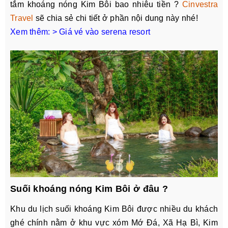
tắm khoáng nóng Kim Bôi bao nhiêu tiền ?
Cinvestra
Travel
sẽ chia sẻ chi tiết ở phần nội dung này nhé!
Xem thêm: >
Giá vé vào serena resort
Suối khoáng nóng Kim Bôi ở đâu ?
Khu du lịch suối khoáng Kim Bôi được nhiều du khách
ghé chính nằm ở khu vực xóm Mớ Đá, Xã Hạ Bì, Kim