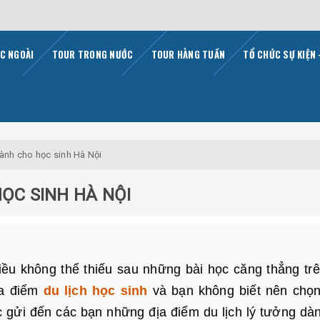
C NGOÀI
TOUR TRONG NƯỚC
TOUR HÀNG TUẦN
TỔ CHỨC SỰ KIỆN 
dành cho học sinh Hà Nội
HỌC SINH HÀ NỘI
ều không thể thiếu sau những bài học căng thẳng trê
ịa điểm
du lịch học sinh
và bạn không biết nên chọ
ợc gửi đến các bạn những địa điểm du lịch lý tưởng dà