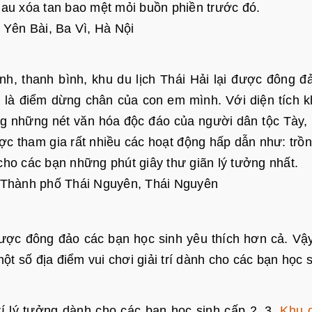
nhau xóa tan bao mệt mỏi buồn phiền trước đó.
 Yên Bài, Ba Vì, Hà Nội
h, thanh bình, khu du lịch Thái Hải lại được đông đ
 là điểm dừng chân của con em mình. Với diện tích 
ng những nét văn hóa độc đáo của người dân tộc Tày,
ợc tham gia rất nhiều các hoạt động hấp dẫn như: trồn
 cho các bạn những phút giây thư giãn lý tưởng nhất.
c, Thành phố Thái Nguyên, Thái Nguyên
được đông đảo các bạn học sinh yêu thích hơn cả. Vậ
ột số địa điểm vui chơi giải trí dành cho các bạn học 
trí lý tưởng dành cho các bạn học sinh cấp 2, 3.
Khu d