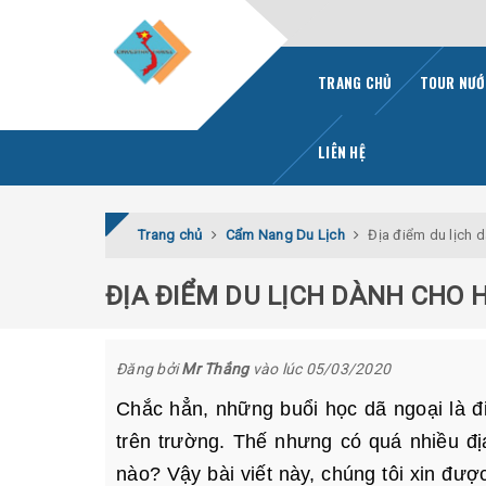
TRANG CHỦ
TOUR NƯỚ
LIÊN HỆ
Trang chủ
Cẩm Nang Du Lịch
Địa điểm du lịch 
ĐỊA ĐIỂM DU LỊCH DÀNH CHO 
Đăng bởi
Mr Thắng
vào lúc 05/03/2020
Chắc hẳn, những buổi học dã ngoại là đi
trên trường. Thế nhưng có quá nhiều đ
nào? Vậy bài viết này, chúng tôi xin đư