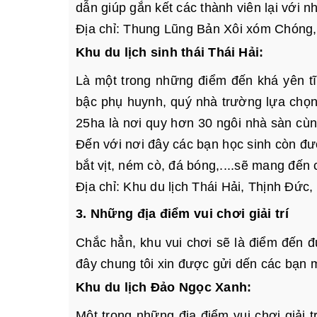
dẫn giúp gắn kết các thành viên lại với 
Địa chỉ: Thung Lũng Bản Xôi xóm Chóng,
Khu du lịch sinh thái Thái Hải:
Là một trong những điểm đến khá yên tĩn
bậc phụ huynh, quý nhà trường lựa chọn
25ha là nơi quy hơn 30 ngôi nhà sàn cù
Đến với nơi đây các bạn học sinh còn đư
bắt vịt, ném cò, đá bóng,....sẽ mang đến
Địa chỉ: Khu du lịch Thái Hải, Thịnh Đứ
3. Những địa điểm vui chơi giải trí
Chắc hẳn, khu vui chơi sẽ là điểm đến 
đây chung tôi xin được gửi dến các bạn m
Khu du lịch Đảo Ngọc Xanh:
Một trong những địa điểm vui chơi giải 