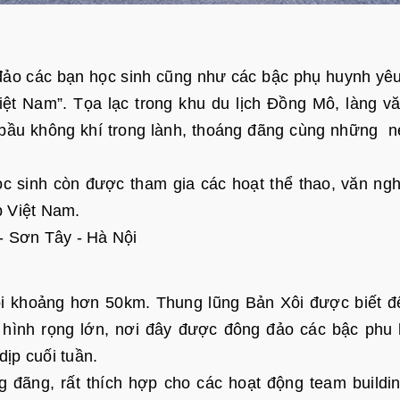
ảo các bạn học sinh cũng như các bậc phụ huynh yêu
iệt Nam”. Tọa lạc trong khu du lịch Đồng Mô, làng v
 bầu không khí trong lành, thoáng đãng cùng những n
ọc sinh còn được tham gia các hoạt thể thao, văn ng
p Việt Nam.
 - Sơn Tây - Hà Nội
ội khoảng hơn 50km. Thung lũng Bản Xôi được biết đ
a hình rọng lớn, nơi đây được đông đảo các bậc phu
ịp cuối tuần.
ng đãng, rất thích hợp cho các hoạt động team buildi