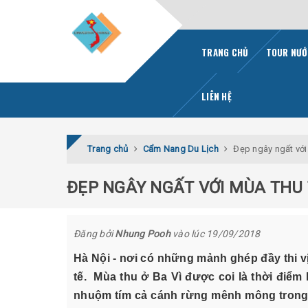
TRANG CHỦ
TOUR NƯỚ
LIÊN HỆ
Trang chủ
Cẩm Nang Du Lịch
Đẹp ngây ngất với
ĐẸP NGÂY NGẤT VỚI MÙA THU 
Đăng bởi
Nhung Pooh
vào lúc 19/09/2018
Hà Nội - nơi có những mảnh ghép đầy thi 
tế. Mùa thu ở Ba Vì được coi là thời điể
nhuộm tím cả cánh rừng mênh mông trong 