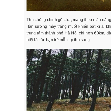
Thu chùng chình gõ cửa, mang theo màu nắng
làn sương mây trắng muốt khiến bất kì ai k
trung tâm thành phố Hà Nội chỉ hơn 60km, đ
biệt là các bạn trẻ mỗi dịp thu sang.