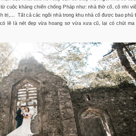
ừ cuộc kháng chiến chống Pháp như: nhà thờ cổ, cô nhi vi
h trị,… Tất cả các ngôi nhà trong khu nhà cổ được bao phủ 
có lẽ là nét đẹp vừa hoang sơ vừa xưa cũ, lại có chút ma