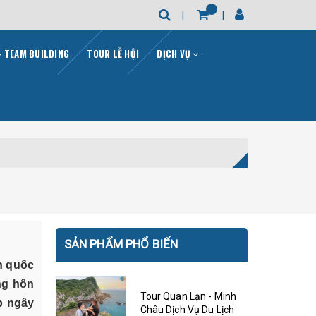
- TEAM BUILDING
TOUR LỄ HỘI
DỊCH VỤ
SẢN PHẨM PHỔ BIẾN
h quốc
ng hôn
Tour Quan Lạn - Minh
p ngây
Châu Dịch Vụ Du Lịch