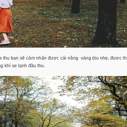
 thu bạn sẽ cảm nhận được cái nắng vàng dịu nhẹ, được t
g khí se lạnh đầu thu.