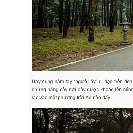
Hay cùng nắm tay “người ấy” đi dạo trên đo
những hàng cây nơi đây được khoác lên mình
lạc vào một phương trời Âu nào đấy.