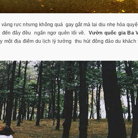
 vàng rực nhưng không quá gay gắt mà lại dịu nhẹ hòa quy
hi đến đây đều ngẩn ngơ quên lối về.
Vườn quốc gia Ba 
ây một địa điểm
du lịch
lý tưởng thu hút đông đảo du khách 