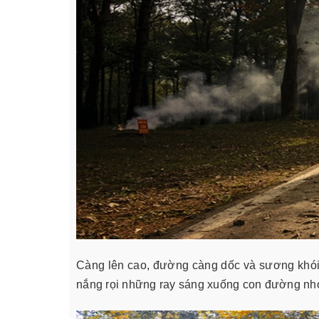
Càng lên cao, đường càng dốc và sương khói th
nắng rọi những ray sáng xuống con đường nhỏ