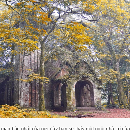
 mạn bậc nhất của nơi đây bạn sẽ thấy một ngôi nhà cổ củ