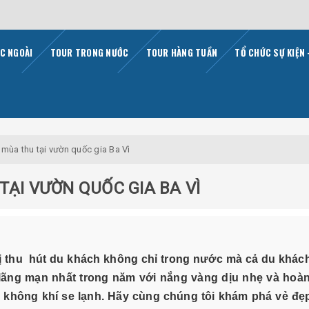
C NGOÀI
TOUR TRONG NƯỚC
TOUR HÀNG TUẦN
TỔ CHỨC SỰ KIỆN 
 mùa thu tại vườn quốc gia Ba Vì
TẠI VƯỜN QUỐC GIA BA VÌ
vị thu hút du khách không chỉ trong nước mà cả du khác
m lãng mạn nhất trong năm với nắng vàng dịu nhẹ và hoà
không khí se lạnh. Hãy cùng chúng tôi khám phá vẻ đẹ