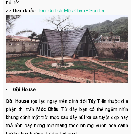
bổ, rẻ”.
>> Tham khảo:
Tour du lịch Mộc Châu - Sơn La
• Đồi House
Đồi House
tọa lạc ngay trên đỉnh đồi
Tây Tiến
thuộc địa
phận thị trấn
Mộc Châu
. Từ đây bạn có thể ngắm nhìn
khung cảnh mặt trời mọc sau dãy núi xa xa tuyệt đẹp hay
thả hồn bay bổng mơ màng theo những vườn hoa cánh
bướm, hoa hướng dương bát ngát.