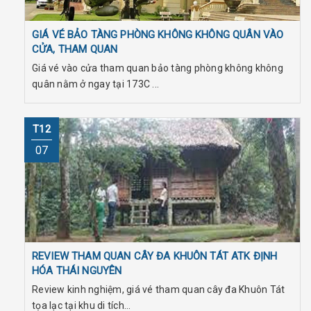
GIÁ VÉ BẢO TÀNG PHÒNG KHÔNG KHÔNG QUÂN VÀO
CỬA, THAM QUAN
Giá vé vào cửa tham quan bảo tàng phòng không không
quân nằm ở ngay tại 173C ...
T12
07
REVIEW THAM QUAN CÂY ĐA KHUÔN TÁT ATK ĐỊNH
HÓA THÁI NGUYÊN
Review kinh nghiệm, giá vé tham quan cây đa Khuôn Tát
tọa lạc tại khu di tích...