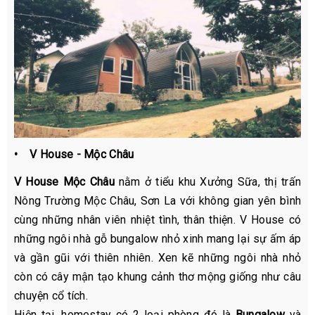
• V House - Mộc Châu
V House Mộc Châu
nằm ở tiểu khu Xưởng Sữa, thị trấn
Nông Trường Mộc Châu, Sơn La với không gian yên bình
cùng những nhân viên nhiệt tình, thân thiện. V House có
những ngôi nhà gỗ bungalow nhỏ xinh mang lại sự ấm áp
và gần gũi với thiên nhiên. Xen kẽ những ngôi nhà nhỏ
còn có cây mận tạo khung cảnh thơ mộng giống như câu
chuyện cổ tích.
Hiện tại, homestay có 2 loại phòng đó là
Bungalow
và