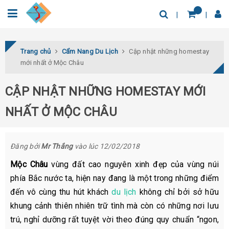
0932.04.03.78
Tìm thêm địa điểm
Trang chủ
Cẩm Nang Du Lịch
Cập nhật những homestay
mới nhất ở Mộc Châu
CẬP NHẬT NHỮNG HOMESTAY MỚI
NHẤT Ở MỘC CHÂU
Đăng bởi
Mr Thắng
vào lúc 12/02/2018
Mộc Châu
vùng đất cao nguyên xinh đẹp của vùng núi
phía Bắc nước ta, hiện nay đang là một trong những điểm
đến vô cùng thu hút khách
du lịch
không chỉ bởi sở hữu
khung cảnh thiên nhiên trữ tình mà còn có những nơi lưu
trú, nghỉ dưỡng rất tuyệt vời theo đúng quy chuẩn “ngon,