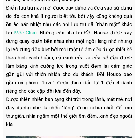
Điểm lưu trú này mới được xây dựng và đưa vào sử dụng
do đó còn khá ít người biết tới, bởi vậy cũng không quá
ồn ào náo nhiệt như các nơi lưu trú đã “nhẵn mặt” khác
tại
Mộc Châu
. Những căn nhà tại Đồi House được xây
dựng quay quần bên nhau như một ngôi làng nhỏ nhưng
lại vô cùng đặc biệt bởi mỗi một tổ ấm đều được thiết kế
theo hình cánh buồm, cả cánh cửa và cửa sổ đều được
làm bằng kính cường lực trong suốt đem lại cảm giác
gần gũi với thiên nhiên cho du khách. Đồi House bao
gồm cả phòng "love" được đánh dấu từ 1 đến 4 dành
riêng cho các cặp đôi khi đến đây.
Được thiên nhiên ban tặng khí trời trong lành, mát mẻ, nơi
đây dường như là chốn "lặng" đúng nghĩa nhất để bạn
thư giãn, nhìn ngắm một thế giới êm đềm, xinh đẹp ngoài
kia.