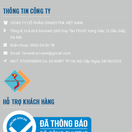
THÔNG TIN CÔNG TY
CÔNG TY CỔ PHẦN CINVESTRA VIỆT NAM
Tầng 8, toà nhà Sannam phố Duy Tân P.Dịch Vọng Hậu, Q.Cầu Giấy,
Hà Nội
Điện thoại:
0932.04.03.78
Email:
Cinvestra.travel@gmail.com
MST: 0105900093 Do Sở KHĐT TP. Hà Nội Cấp Ngày 28/05/2012
HỖ TRỢ KHÁCH HÀNG