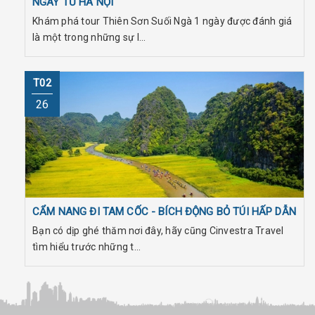
NGÀY TỪ HÀ NỘI
Khám phá tour Thiên Sơn Suối Ngà 1 ngày được đánh giá
là một trong những sự l...
T02
26
CẨM NANG ĐI TAM CỐC - BÍCH ĐỘNG BỎ TÚI HẤP DẪN
Bạn có dịp ghé thăm nơi đây, hãy cũng Cinvestra Travel
tìm hiểu trước những t...