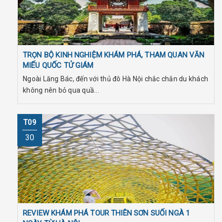
TRỌN BỘ KINH NGHIỆM KHÁM PHÁ, THAM QUAN VĂN
MIẾU QUỐC TỬ GIÁM
Ngoài Lăng Bác, đến với thủ đô Hà Nội chắc chắn du khách
không nên bỏ qua quầ...
T09
30
REVIEW KHÁM PHÁ TOUR THIÊN SƠN SUỐI NGÀ 1