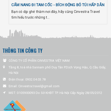
CẨM NANG ĐI TAM CỐC - BÍCH ĐỘNG BỎ TÚI HẤP DẪN
Bạn có dịp ghé thăm nơi đây, hãy cũng Cinvestra Travel
tìm hiểu trước những t...
THÔNG TIN CÔNG TY
CÔNG TY CỔ PHẦN CINVESTRA VIỆT NAM
Tầng 8, toà nhà Sannam phố Duy Tân P.Dịch Vọng Hậu, Q.Cầu Giấy,
Hà Nội
Điện thoại:
0932.04.03.78
Email:
Cinvestra.travel@gmail.com
MST: 0105900093 Do Sở KHĐT TP. Hà Nội Cấp Ngày 28/05/2012