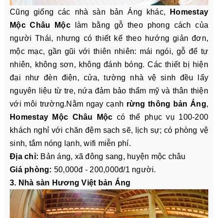
Cũng giống các nhà sàn bản Áng khác,
Homestay
Mộc Châu Mộc
làm bằng gỗ theo phong cách của
người Thái, nhưng có thiết kế theo hướng giản đơn,
mộc mạc, gần gũi với thiên nhiên: mái ngói, gỗ để tự
nhiên, không sơn, không đánh bóng. Các thiết bị hiện
đại như đèn điện, cửa, tường nhà vệ sinh đều lấy
nguyên liệu từ tre, nứa đảm bảo thẩm mỹ và thân thiện
với môi trường.Nằm ngay cạnh
rừng thông bản Áng
,
Homestay Mộc Châu Mộc
có thể phục vụ 100-200
khách nghỉ với chăn đệm sạch sẽ, lịch sự; có phòng vệ
sinh, tắm nóng lạnh, wifi miễn phí.
Địa chỉ:
Bản áng, xã đông sang, huyện mộc châu
Giá phòng:
50,000đ - 200,000đ/1 người.
3. Nhà sàn Hương Việt bản Áng