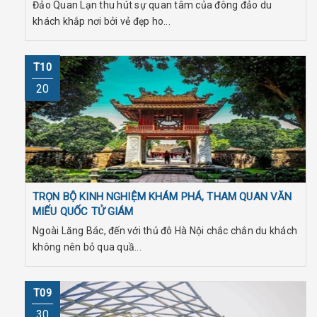
Đảo Quan Lạn thu hút sự quan tâm của đông đảo du
khách khắp nơi bởi vẻ đẹp ho...
T10
20
TRỌN BỘ KINH NGHIỆM KHÁM PHÁ, THAM QUAN VĂN
MIẾU QUỐC TỬ GIÁM
Ngoài Lăng Bác, đến với thủ đô Hà Nội chắc chắn du khách
không nên bỏ qua quầ...
T09
30