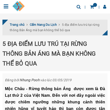
0932.04.03.78
Tìm thêm địa điểm
Trang chủ
Cẩm Nang Du Lịch
5 địa điểm lưu trú tại rừng
thông Bản Áng mà bạn không thể bỏ qua
5 ĐỊA ĐIỂM LƯU TRÚ TẠI RỪNG
THÔNG BẢN ÁNG MÀ BẠN KHÔNG
THỂ BỎ QUA
Đăng bởi
Nhung Pooh
vào lúc 03/05/2019
Mộc Châu - Rừng thông bản Áng được xem là Đà
Lạt thứ 2 của Việt Nam. Đến với nơi đây ngoài việc
được chiêm ngưỡng những khung cảnh thiên
nhiên hũng vĩ tuyệt hảo thì bạn còn được tận