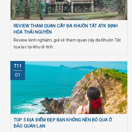
REVIEW THAM QUAN CÂY ĐA KHUÔN TÁT ATK ĐỊNH
HÓA THÁI NGUYÊN
Review kinh nghiệm, giá vé tham quan cây đa Khuôn Tát
tọa lạc tại khu di tích...
T11
01
TOP 5 ĐỊA ĐIỂM ĐẸP BẠN KHÔNG NÊN BỎ QUA Ở
ĐẢO QUAN LẠN