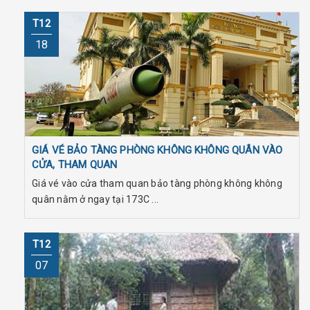
T12
18
GIÁ VÉ BẢO TÀNG PHÒNG KHÔNG KHÔNG QUÂN VÀO
CỬA, THAM QUAN
Giá vé vào cửa tham quan bảo tàng phòng không không
quân nằm ở ngay tại 173C ...
T12
07