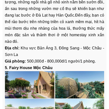
tượng, những ngôi nhà gỗ nhỏ xinh nằm bên sườn đồi,
ẩn sau trong những vườn mơ cổ thụ sẽ khiến bạn như
đang lạc bước ở Đà Lạt hay Hàn Quốc.Đến đây, bạn có
thể rảo bước trên những triền cỏ xanh mềm mại, hít hà
mùi thơm dịu nhẹ nhàng của hoa lá, thưởng thức mấy
món đặc sản và thảnh thơi ở một homestay xinh xắn
nào đó.
Địa chỉ:
Khu vực Bản Áng 3, Đông Sang - Mộc Châu -
Sơn La
Giá phòng:
500,000đ - 800,000đ/1 người/1 phòng.
5. Fairy House Mộc Châu