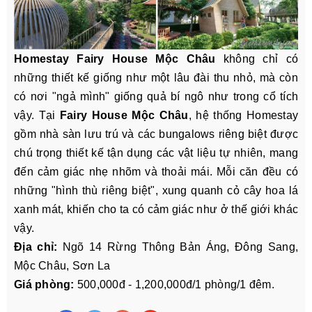
Homestay Fairy House Mộc Châu
không chỉ có
những thiết kế giống như một lâu đài thu nhỏ, mà còn
có nơi "ngả mình" giống quả bí ngô như trong cổ tích
vậy. Tại
Fairy House Mộc Châu
, hệ thống Homestay
gồm nhà sàn lưu trú và các bungalows riêng biệt được
chú trọng thiết kế tận dụng các vật liệu tự nhiên, mang
đến cảm giác nhẹ nhõm và thoải mái. Mỗi căn đều có
những "hình thù riêng biệt", xung quanh cỏ cây hoa lá
xanh mát, khiến cho ta có cảm giác như ở thế giới khác
vậy.
Địa chỉ:
Ngõ 14 Rừng Thông Bản Áng, Đông Sang,
Mộc Châu, Sơn La
Giá phòng:
500,000đ - 1,200,000đ/1 phòng/1 đêm.