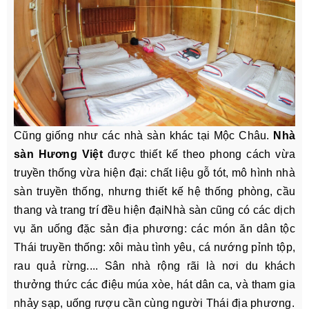
Cũng giống như các nhà sàn khác tại Mộc Châu.
Nhà
sàn Hương Việt
được thiết kế theo phong cách vừa
truyền thống vừa hiện đại: chất liệu gỗ tót, mô hình nhà
sàn truyền thống, nhưng thiết kế hệ thống phòng, cầu
thang và trang trí đều hiện đạiNhà sàn cũng có các dịch
vụ ăn uống đặc sản địa phương: các món ăn dân tộc
Thái truyền thống: xôi màu tình yêu, cá nướng pỉnh tộp,
rau quả rừng.... Sân nhà rộng rãi là nơi du khách
thưởng thức các điệu múa xòe, hát dân ca, và tham gia
nhảy sạp, uống rượu cần cùng người Thái địa phương.