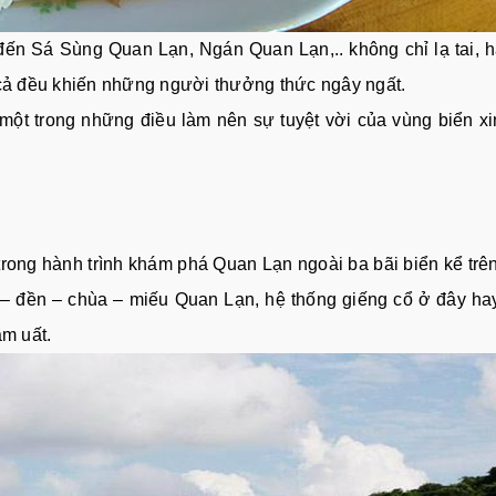
đến Sá Sùng Quan Lạn, Ngán Quan Lạn,.. không chỉ lạ tai, 
t cả đều khiến những người thưởng thức ngây ngất.
ột trong những điều làm nên sự tuyệt vời của vùng biển x
ong hành trình khám phá Quan Lạn ngoài ba bãi biển kể trên
h – đền – chùa – miếu Quan Lạn, hệ thống giếng cổ ở đây h
m uất.