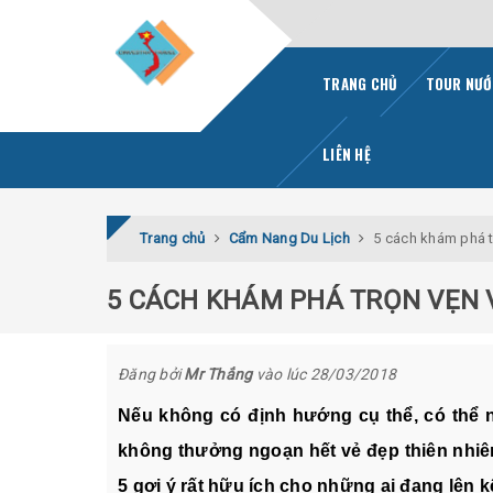
TRANG CHỦ
TOUR NƯỚ
LIÊN HỆ
Trang chủ
Cẩm Nang Du Lịch
5 cách khám phá t
5 CÁCH KHÁM PHÁ TRỌN VẸN 
Đăng bởi
Mr Thắng
vào lúc 28/03/2018
Nếu không có định hướng cụ thể, có thể n
không thưởng ngoạn hết vẻ đẹp thiên nhiên
5 gợi ý rất hữu ích cho những ai đang lên