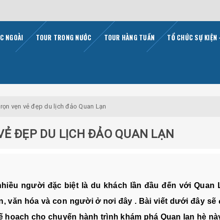
C NGOÀI
TOUR TRONG NƯỚC
TOUR HÀNG TUẦN
TỔ CHỨC SỰ KIỆN 
rọn vẹn vẻ đẹp du lịch đảo Quan Lạn
VẺ ĐẸP DU LỊCH ĐẢO QUAN LẠN
hiều người đặc biệt là du khách lần đầu đến với Quan 
, văn hóa và con người ở nơi đây . Bài viết dưới đây sẽ 
 kế hoạch cho chuyến hành trình khám phá Quan lạn hè nà