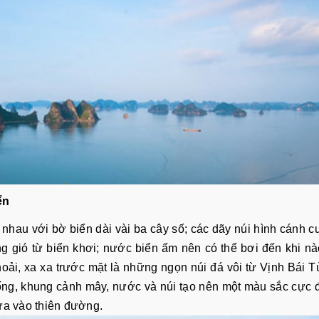
ển
nhau với bờ biển dài vài ba cây số; các dãy núi hình cánh 
 gió từ biển khơi; nước biển ấm nên có thể bơi đến khi n
thoải, xa xa trước mặt là những ngọn núi đá vôi từ Vịnh Bái 
ống, khung cảnh mây, nước và núi tạo nên một màu sắc cực
ửa vào thiên đường.