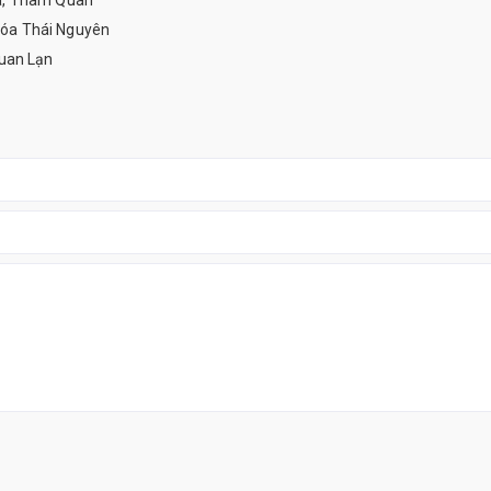
a, Tham Quan
óa Thái Nguyên
uan Lạn