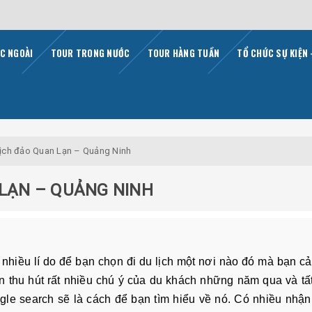
C NGOÀI
TOUR TRONG NƯỚC
TOUR HÀNG TUẦN
TỔ CHỨC SỰ KIỆN 
 lịch đảo Quan Lạn – Quảng Ninh
 LẠN – QUẢNG NINH
t nhiều lí do để bạn chọn đi du lịch một nơi nào đó mà bạn c
n thu hút rất nhiều chú ý của du khách những năm qua và tấ
e search sẽ là cách để bạn tìm hiểu về nó. Có nhiều nhận 