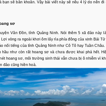
 bạn sẽ băn khoăn. Vậy bài viết này sẽ nêu 4 lý do nên đi 
hoang sơ
huyện Vân Đồn, tỉnh Quảng Ninh. Nói thêm 5 xã đảo này là
ợi vòng ra ngoài khơi ôm lấy rìa phía đông của vịnh Bái T
o nổi tiếng của tỉnh Quảng Ninh như Cô Tô hay Tuần Châu.
ắm hầu như còn rất hoang sơ và chưa được khai phá hết. H
ét hoang sơ, môi trường sinh thái vẫn chưa bị ô nhiễm vì kh
ên đảo cũng hiền hoà.