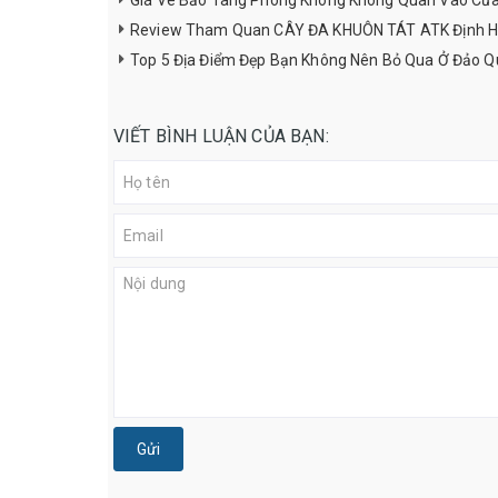
Giá Vé Bảo Tàng Phòng Không Không Quân Vào Cử
Review Tham Quan CÂY ĐA KHUÔN TÁT ATK Định H
Top 5 Địa Điểm Đẹp Bạn Không Nên Bỏ Qua Ở Đảo Q
VIẾT BÌNH LUẬN CỦA BẠN:
Gửi