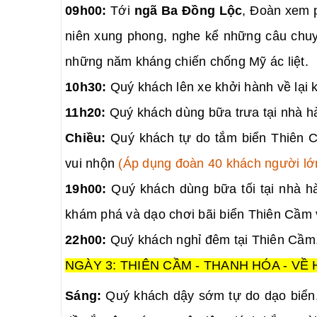
09h00:
Tới
ngã Ba Đồng Lộc
, Đoàn xem p
niên xung phong, nghe kể những câu chuyệ
những năm kháng chiến chống Mỹ ác liệt.
10h30:
Quý khách lên xe khởi hành về lại 
11h20:
Quý khách dùng bữa trưa tại nhà h
Chiều:
Quý khách tự do tắm biển Thiên C
vui nhộn
(Áp dụng đoàn 40 khách người lớn
19h00:
Quý khách dùng bữa tối tại nhà hà
khám phá và dạo chơi bãi biển Thiên Cầm
22h00:
Quý khách nghỉ đêm tại Thiên Cầm
NGÀY 3: THIÊN CẦM - THANH HÓA - VỀ HÀ
Sáng:
Quý khách dậy sớm tự do dạo biển,