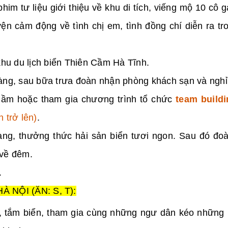
him tư liệu giới thiệu về khu di tích, viếng mộ 10 cô g
n cảm động về tình chị em, tình đồng chí diễn ra tr
khu du lịch biển Thiên Cầm Hà Tĩnh.
àng, sau bữa trưa đoàn nhận phòng khách sạn và nghỉ
ầm hoặc tham gia chương trình tổ chức
team buildi
 trở lên)
.
ng, thưởng thức hải sản biển tươi ngon. Sau đó đo
 về đêm.
.
 NỘI (ĂN: S, T):
 tắm biển, tham gia cùng những ngư dân kéo những 