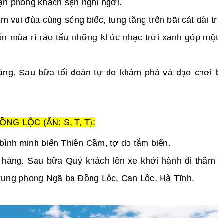
n phòng khách sạn nghỉ ngơi.
vui đùa cùng sóng biếc, tung tăng trên bãi cát dài t
bốn mùa rì rào tấu những khúc nhạc trời xanh góp mộ
àng. Sau bữa tối đoàn tự do khám phá và dạo chơi b
NG LỘC (ĂN: S, T, T):
ình minh biển Thiên Cầm, tợ do tắm biển.
 hàng. Sau bữa Quý khách lên xe khởi hành đi thăm
xung phong Ngã ba Đồng Lộc, Can Lộc, Hà Tĩnh.