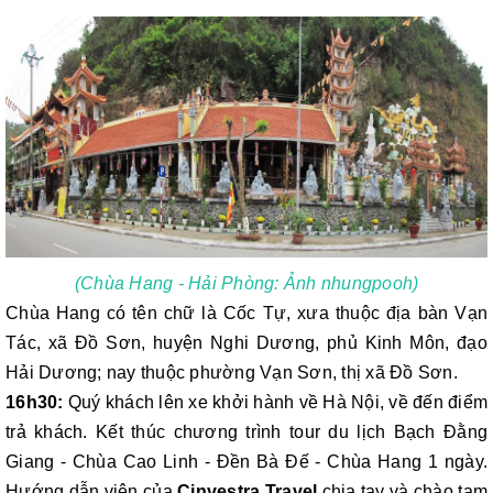
(Chùa Hang - Hải Phòng: Ảnh nhungpooh)
Chùa Hang có tên chữ là Cốc Tự, xưa thuộc địa bàn Vạn
Tác, xã Đồ Sơn, huyện Nghi Dương, phủ Kinh Môn, đạo
Hải Dương; nay thuộc phường Vạn Sơn, thị xã Đồ Sơn.
16h30:
Quý khách lên xe khởi hành về Hà Nội, về đến điểm
trả khách. Kết thúc chương trình
tour du lịch Bạch Đằng
Giang - Chùa Cao Linh - Đền Bà Đế - Chùa Hang 1 ngày
.
Hướng dẫn viên của
Cinvestra Travel
chia tay và chào tạm