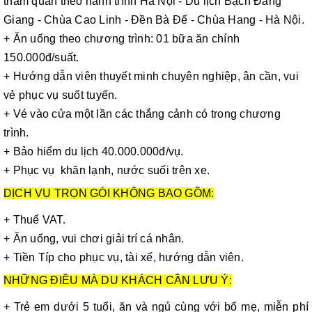
tham quan theo hành trình Hà Nội - Du lịch Bạch Đằng
Giang - Chùa Cao Linh - Đền Bà Đế - Chùa Hang - Hà Nội.
+ Ăn uống theo chương trình: 01 bữa ăn chính
150.000đ/suất.
+ Hướng dẫn viên thuyết minh chuyên nghiệp, ân cần, vui
vẻ phục vụ suốt tuyến.
+ Vé vào cửa một lần các thắng cảnh có trong chương
trình.
+ Bảo hiểm du lịch 40.000.000đ/vụ.
+ Phục vụ khăn lạnh, nước suối trên xe.
DỊCH VỤ TRỌN GÓI KHÔNG BAO GỒM:
+ Thuế VAT.
+ Ăn uống, vui chơi giải trí cá nhân.
+ Tiền Típ cho phục vụ, tài xế, hướng dẫn viên.
NHỮNG ĐIỀU MÀ DU KHÁCH CẦN LƯU Ý:
+ Trẻ em dưới 5 tuổi, ăn và ngủ cùng với bố mẹ, miễn phí