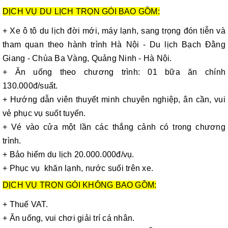
DỊCH VỤ DU LỊCH TRỌN GÓI BAO GỒM:
+ Xe ô tô du lịch đời mới, máy lạnh, sang trọng đón tiễn và
tham quan theo hành trình Hà Nội - Du lịch Bạch Đằng
Giang - Chùa Ba Vàng, Quảng Ninh - Hà Nội.
+ Ăn uống theo chương trình: 01 bữa ăn chính
130.000đ/suất.
+ Hướng dẫn viên thuyết minh chuyên nghiệp, ân cần, vui
vẻ phục vụ suốt tuyến.
+ Vé vào cửa một lần các thắng cảnh có trong chương
trình.
+ Bảo hiểm du lịch 20.000.000đ/vụ.
+ Phục vụ khăn lạnh, nước suối trên xe.
DỊCH VỤ TRỌN GÓI KHÔNG BAO GỒM:
+ Thuế VAT.
+ Ăn uống, vui chơi giải trí cá nhân.