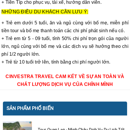
+ Tiền Típ cho phục vụ, tài xế, hướng dẫn viên.
NHỮNG ĐIỀU DU KHÁCH CẦN LƯU Ý:
+ Trẻ em dưới 5 tuổi, ăn và ngủ cùng với bố mẹ, miễn phí
tiền tour và bố mẹ thanh toán các chi phí phát sinh nếu có.
+ Trẻ em từ 5 - 09 tuổi, tính 50% chi phí trọn gói của người
lớn, ngủ cùng với bố mẹ và các dịch vụ sẽ hưởng theo chi
phí 1/2 người lớn.
+ Trẻ từ 10 tuổi trở lên, tính bằng chi phí người lớn.
CINVESTRA TRAVEL CAM KẾT VỀ SỰ AN TOÀN VÀ
CHẤT LƯỢNG DỊCH VỤ CỦA CHÍNH MÌNH
SẢN PHẨM PHỔ BIẾN
Tour Quan Lạn - Minh Châu Dịch Vụ Du Lịch Tốt