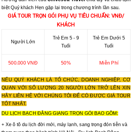
biệt Quý khách Hẹn gặp lại trong chương trình lần sau.
GIÁ TOUR TRỌN GÓI PHỤ VỤ TIÊU CHUẨN: VNĐ/
KHÁCH
Trẻ Em 5 - 9
Trẻ Em Dưới 5
Người Lớn
Tuổi
Tuổi
500.000 VNĐ
50%
Miễn Phí
NẾU QUÝ KHÁCH LÀ TỔ CHỨC, DOANH NGHIỆP, CƠ
QUAN VỚI SỐ LƯỢNG 20 NGƯỜI LỚN TRỞ LÊN XIN
HÃY LIÊN HỆ VỚI CHÚNG TÔI ĐỂ CÓ ĐƯỢC GIÁ TOUR
TỐT NHẤT.
DU LỊCH BẠCH ĐẰNG GIANG TRỌN GÓI BAO GỒM:
+ Xe ô tô du lịch đời mới, máy lạnh, sang trọng đón tiễn và