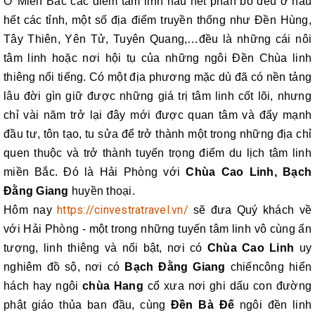
Ở Miền Bắc các điểm tâm linh hầu hết phân bố đều ở hầu
hết các tỉnh, một số địa điểm truyền thống như Đền Hùng,
Tây Thiên, Yên Tử, Tuyên Quang,…đều là những cái nôi
tâm linh hoặc nơi hội tụ của những ngôi Đền Chùa linh
thiêng nổi tiếng.
Có một địa phương mặc dù đã có nền tảng
lâu đời gìn giữ được những giá trị tâm linh cốt lõi, nhưng
chỉ vài năm trở lại đây mới được quan tâm và đẩy mạnh
đầu tư, tôn tạo, tu sửa để trở thành một trong những địa chỉ
quen thuộc và trở thành tuyến trọng điểm du lịch tâm linh
miền Bắc. Đó là Hải Phòng với
Chùa Cao Linh, Bạch
Đằng Giang
huyền thoại.
https://cinvestratravel.vn/
Hôm nay
sẽ đưa Quý khách về
với Hải Phòng - một trong những tuyến tâm linh vô cùng ấn
tượng, linh thiêng và nổi bật, nơi có
Chùa Cao Linh
uy
nghiêm đồ sộ, nơi có
Bạch Đằng Giang
chiếncông hiển
hách hay ngôi
chùa Hang
cổ xưa nơi ghi dấu con đường
phật giáo thủa ban đầu, cùng
Đền Bà Đế
ngôi đền linh