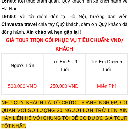
16h00:
Kết thúc tham quan, Quý khách lên xe khởi hành về
Hà Nội.
19h00:
Về tới điểm đón tại Hà Nội, hướng dẫn viên
Cinvestra travel
chia tay Quý khách, cảm ơn Quý khách đã
đồng hành.
Xin chào và hẹn gặp lại !
GIÁ TOUR TRỌN GÓI PHỤC VỤ TIÊU CHUẨN: VNĐ/
KHÁCH
Trẻ Em 5 - 9
Trẻ Em Dưới 5
Người Lớn
Tuổi
Tuổi
500.000 VNĐ
250.000 VNĐ
Miễn Phí
NẾU QUÝ KHÁCH LÀ TỔ CHỨC, DOANH NGHIỆP, CƠ
QUAN VỚI SỐ LƯỢNG 20 NGƯỜI LỚN TRỞ LÊN XIN
HÃY LIÊN HỆ VỚI CHÚNG TÔI ĐỂ CÓ ĐƯỢC GIÁ TOUR
TỐT NHẤT.