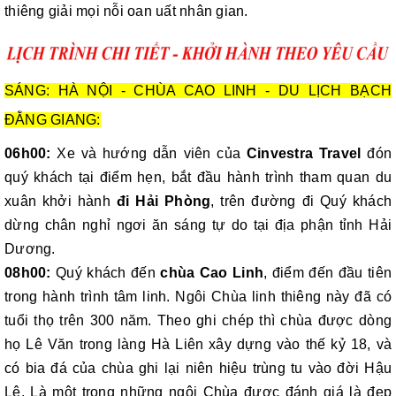
thiêng giải mọi nỗi oan uất nhân gian.
SÁNG: HÀ NỘI - CHÙA CAO LINH - DU LỊCH BẠCH
ĐẰNG GIANG:
06h00:
Xe và hướng dẫn viên của
Cinvestra Travel
đón
quý khách tại điểm hẹn, bắt đầu hành trình tham quan du
xuân khởi hành
đi Hải Phòng
, trên đường đi Quý khách
dừng chân nghỉ ngơi ăn sáng tự do tại địa phận tỉnh Hải
Dương.
08h00:
Quý khách đến
chùa Cao Linh
, điểm đến đầu tiên
trong hành trình tâm linh. Ngôi Chùa linh thiêng này đã có
tuổi thọ trên 300 năm. Theo ghi chép thì chùa được dòng
họ Lê Văn trong làng Hà Liên xây dựng vào thế kỷ 18, và
có bia đá của chùa ghi lại niên hiệu trùng tu vào đời Hậu
Lê. Là một trong những ngôi Chùa được đánh giá là đẹp