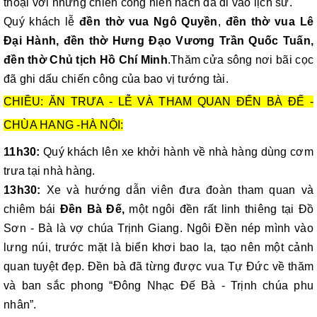
thoại với những chiến công hiển hách đã đi vào lịch sử.
Quý khách lễ
đền thờ vua Ngô Quyền
,
đền thờ vua Lê
Đại Hành, đền thờ Hưng Đạo Vương Trần Quốc Tuấn,
đền thờ Chủ tịch Hồ Chí Minh
.Thăm cửa sông nơi bãi cọc
đã ghi dấu chiến công của bao vị tướng tài.
CHIỀU: ĂN TRƯA - LỄ VÀ THAM QUAN ĐẾN BÀ ĐẾ -
CHÙA HANG -HÀ NỘI:
11h30:
Quý khách lên xe khởi hành về nhà hàng dùng cơm
trưa tại nhà hàng.
13h30:
Xe và hướng dẫn viên đưa đoàn tham quan và
chiêm bái
Đền Bà Đế,
một ngôi đền rất linh thiêng tại Đồ
Sơn - Bà là vợ chúa Trịnh Giang. Ngôi Đền nép mình vào
lưng núi, trước mặt là biển khơi bao la, tạo nên một cảnh
quan tuyệt đẹp. Ðền bà đã từng được vua Tự Ðức về thăm
và ban sắc phong “Ðông Nhạc Ðế Bà - Trịnh chúa phu
nhân”.