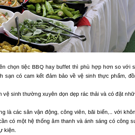
nên chọn tiệc BBQ hay buffet thì phù hợp hơn so với 
h sạn có cam kết đảm bảo về vệ sinh thực phẩm, đồn
ọn vệ sinh thường xuyên dọn dẹp rác thải và có đặt nh
ng là các sân vận động, công viên, bãi biển,.. với kh
 cần có một hệ thống âm thanh và ánh sáng có công su
ự kiện.