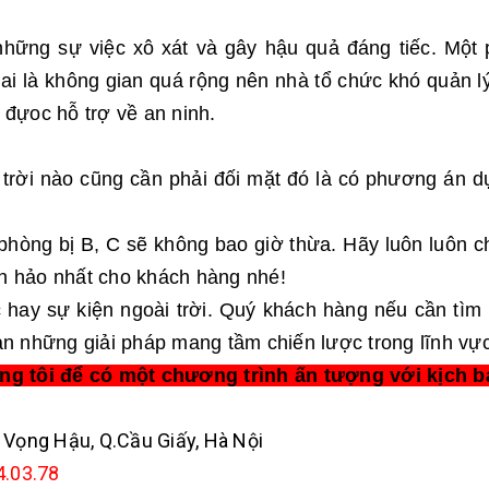
 những sự việc xô xát và gây hậu quả đáng tiếc. Một 
i là không gian quá rộng nên nhà tổ chức khó quản lý
 đựoc hỗ trợ về an ninh.
 trời nào cũng cần phải đối mặt đó là có phương án 
phòng bị B, C sẽ không bao giờ thừa. Hãy luôn luôn ch
n hảo nhất cho khách hàng nhé!
c hay sự kiện ngoài trời. Quý khách hàng nếu cần tìm 
n những giải pháp mang tầm chiến lược trong lĩnh vực
úng tôi để có một chương trình ấn tượng với kịch b
 Vọng Hậu, Q.Cầu Giấy, Hà Nội
4.03.78