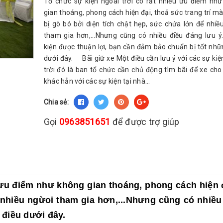
Tổ chức sự kiện ngoài trời có rất nhiều ưu điểm nh
gian thoáng, phong cách hiện đại, thoả sức trang trí m
bị gò bó bởi diện tích chật hẹp, sức chứa lớn để nhiề
tham gia hơn,...Nhưng cũng có nhiều điều đáng lưu ý
kiện được thuận lợi, bạn cần đảm bảo chuẩn bị tốt nhữ
dưới đây. Bãi giữ xe Một điều cần lưu ý với các sự kiệ
trời đó là ban tổ chức cần chủ động tìm bãi để xe cho
khác hẳn với các sự kiện tại nhà...
Chia sẻ:
Gọi
0963851651
để được trợ giúp
 ưu điểm như không gian thoáng, phong cách hiện đ
ể nhiều ngừoi tham gia hơn,...Nhưng cũng có nhiều
 điều dưới đây.