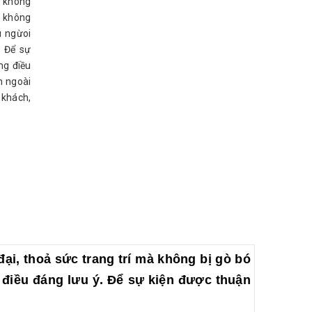
ư không
à không
u ngừoi
. Để sự
ng điều
n ngoài
 khách,
ại, thoả sức trang trí mà không bị gò bó
 điều đáng lưu ý. Để sự kiện được thuận