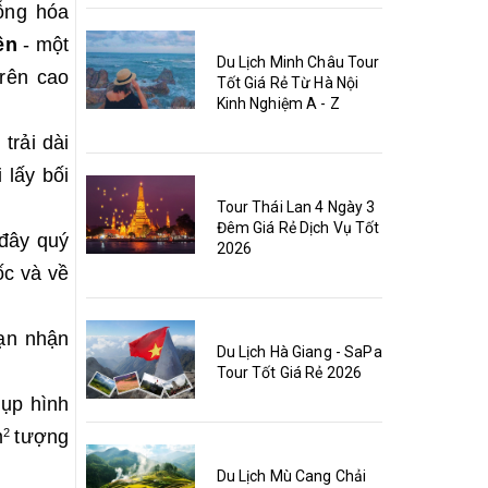
ỗng hóa
ên
- một
Du Lịch Minh Châu Tour
trên cao
Tốt Giá Rẻ Từ Hà Nội
Kinh Nghiệm A - Z
h
trải dài
i lấy bối
Tour Thái Lan 4 Ngày 3
Đêm Giá Rẻ Dịch Vụ Tốt
 đây quý
2026
ốc và về
ạn nhận
Du Lịch Hà Giang - SaPa
Tour Tốt Giá Rẻ 2026
hụp hình
m
tượng
2
Du Lịch Mù Cang Chải