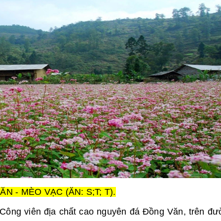
N - MÈO VẠC (ĂN: S;T; T).
: Công viên địa chất cao nguyên đá Đồng Văn, trên đ