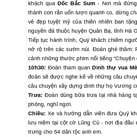
khách qua
Dốc Bắc Sum
- Nơi mà đứng 
thành con rắn uốn lượn quanh co, dừng ch
vẻ đẹp tuyệt mỹ của thiên nhiên ban tặn
nguyên đá thuộc huyện Quản Bạ, tỉnh Hà G
Tiếp tục hành trình, Quý khách chiêm ng
nở rộ trên các sườn núi. Đoàn ghé thăm:
cảnh những thước phim nổi tiếng “Chuyện 
10h30:
Đoàn tham quan
Dinh thự vua M
đoàn sẽ được nghe kể về những câu chuyệ
câu chuyện xây dựng dinh thự họ Vương c
Trưa:
Đoàn dùng bữa trưa tại nhà hàng t
phòng, nghỉ ngơi.
Chiều:
Xe và hướng dẫn viên đưa Quý kh
lưu niệm tại cột cờ Lũng Cú - nơi địa đầu
trưng cho 54 dân tộc anh em.