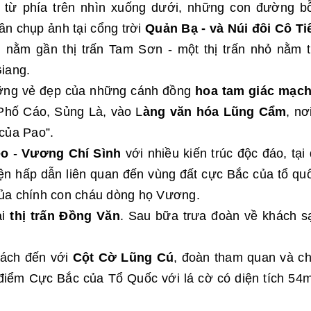
từ phía trên nhìn xuống dưới, những con đường b
ân chụp ảnh tại cổng trời
Quản Bạ - và Núi đôi Cô Ti
g nằm gần thị trấn Tam Sơn - một thị trấn nhỏ nằm 
iang.
ưỡng vẻ đẹp của những cánh đồng
hoa tam giác mạc
 Phố Cáo, Sủng Là, vào L
àng văn hóa Lũng Cẩm
, nơ
của Pao”.
èo
-
Vương Chí Sình
với nhiều kiến trúc độc đáo, tại
n hấp dẫn liên quan đến vùng đất cực Bắc của tổ qu
ủa chính con cháu dòng họ Vương.
ại
thị trấn Đồng Văn
. Sau bữa trưa đoàn về khách s
ách đến với
Cột Cờ Lũng Cú
, đoàn tham quan và c
 điểm Cực Bắc của Tổ Quốc với lá cờ có diện tích 54