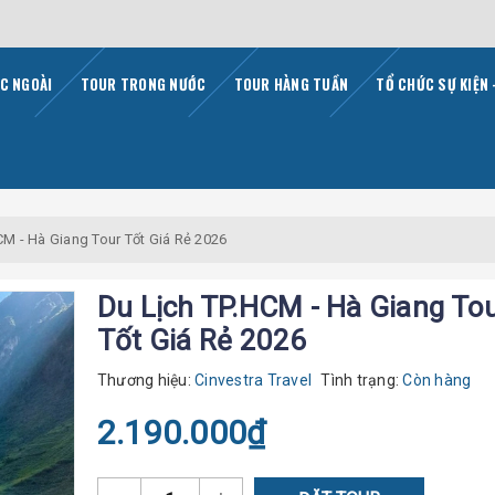
C NGOÀI
TOUR TRONG NƯỚC
TOUR HÀNG TUẦN
TỔ CHỨC SỰ KIỆN 
CM - Hà Giang Tour Tốt Giá Rẻ 2026
Du Lịch TP.HCM - Hà Giang To
Tốt Giá Rẻ 2026
Thương hiệu:
Cinvestra Travel
Tình trạng:
Còn hàng
2.190.000₫