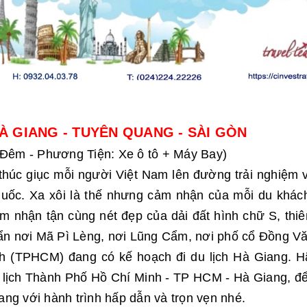
HÀ GIANG - TUYÊN QUANG - SÀI GÒN
 Đêm - Phương Tiện: Xe ô tô + Máy Bay)
, thúc giục mỗi người Việt Nam lên đường trải nghiệm
quốc. Xa xôi là thế nhưng cảm nhận của mỗi du khách
m nhận tận cùng nét đẹp của dải đất hình chữ S, thiê
ẩn nơi Mã Pì Lèng, nơi Lũng Cẩm, nơi phố cổ Đồng Vă
nh (TPHCM) đang có kế hoạch đi du lịch Hà Giang.
H
u lịch Thành Phố Hồ Chí Minh - TP HCM - Hà Giang, đ
ang với hành trình hấp dẫn và trọn vẹn nhé.