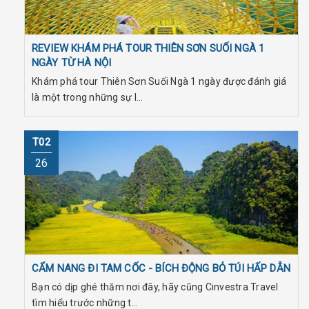
REVIEW KHÁM PHÁ TOUR THIÊN SƠN SUỐI NGÀ 1
NGÀY TỪ HÀ NỘI
Khám phá tour Thiên Sơn Suối Ngà 1 ngày được đánh giá
là một trong những sự l...
T02
26
CẨM NANG ĐI TAM CỐC - BÍCH ĐỘNG BỎ TÚI HẤP DẪN
Bạn có dịp ghé thăm nơi đây, hãy cũng Cinvestra Travel
tìm hiểu trước những t...