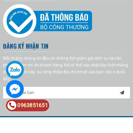
ĐĂNG KÝ NHẬN TIN
Mỗi tháng chúng tôi đều có những đợt giảm giá dịch vụ và sản
phẩm nhằm chi ân khách hàng. Để có thể cập nhật kịp thời những
đợt giảm giá này, vui lòng nhập địa chỉ email của bạn vào ô dưới
đây.
0963851651
© Bản quyền thuộc về Cinvestra Travel
Cung cấp bởi
Sapo