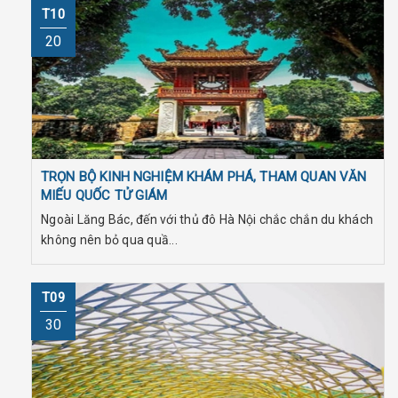
T10
20
TRỌN BỘ KINH NGHIỆM KHÁM PHÁ, THAM QUAN VĂN
MIẾU QUỐC TỬ GIÁM
Ngoài Lăng Bác, đến với thủ đô Hà Nội chắc chắn du khách
không nên bỏ qua quầ...
T09
30