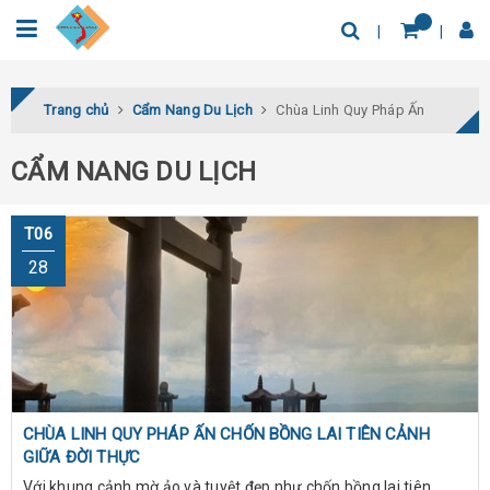
0932.04.03.78
Tìm thêm địa điểm
Trang chủ
Cẩm Nang Du Lịch
Chùa Linh Quy Pháp Ấn
CẨM NANG DU LỊCH
T06
28
CHÙA LINH QUY PHÁP ẤN CHỐN BỒNG LAI TIÊN CẢNH
GIỮA ĐỜI THỰC
Với khung cảnh mờ ảo và tuyệt đẹp như chốn bồng lai tiên