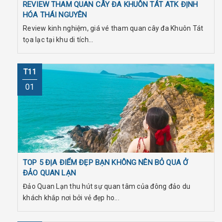
REVIEW THAM QUAN CÂY ĐA KHUÔN TÁT ATK ĐỊNH
HÓA THÁI NGUYÊN
Review kinh nghiệm, giá vé tham quan cây đa Khuôn Tát
tọa lạc tại khu di tích...
T11
01
TOP 5 ĐỊA ĐIỂM ĐẸP BẠN KHÔNG NÊN BỎ QUA Ở
ĐẢO QUAN LẠN
Đảo Quan Lạn thu hút sự quan tâm của đông đảo du
khách khắp nơi bởi vẻ đẹp ho...